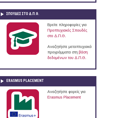
ΣΠΟΥΔΈΣ ΣΤΟ Δ.Π.Θ.
Βρείτε πληροφορίες για
Προπτυχιακές Σπουδές
στο Δ.Π.Θ.
Αναζητήστε μεταπτυχιακά
προγράμματα στη
βάση
δεδομένων του Δ.Π.Θ.
ERASMUS PLACEMENT
Αναζητήστε φορείς για
Erasmus Placement