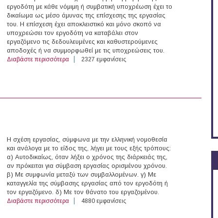
εργοδότη με κάθε νόμιμη ή συμβατική υποχρέωση έχει το
δικαίωμα ως μέσο άμυνας της επίσχεσης της εργασίας
του. Η επίσχεση έχει αποκλειστικό και μόνο σκοπό να
υποχρεώσει τον εργοδότη να καταβάλει στον
εργαζόμενο τις δεδουλευμένες και καθυστερούμενες
αποδοχές ή να συμμορφωθεί με τις υποχρεώσεις του.
Διαβάστε περισσότερα
για Eπίσχεση Εργασίας: Πότε μπορεί ο εργαζόμενος να
2327 εμφανίσεις
Η σχέση εργασίας, σύμφωνα με την ελληνική νομοθεσία
και ανάλογα με το είδος της, λήγει με τους εξής τρόπους:
α) Αυτοδικαίως, όταν λήξει ο χρόνος της διάρκειάς της,
αν πρόκειται για σύμβαση εργασίας ορισμένου χρόνου.
β) Με συμφωνία μεταξύ των συμβαλλομένων. γ) Με
καταγγελία της σύμβασης εργασίας από τον εργοδότη ή
τον εργαζόμενο. δ) Με τον θάνατο του εργαζομένου.
Διαβάστε περισσότερα
για Πώς υπολογίζεται η αποζημίωση απόλυσης
4880 εμφανίσεις