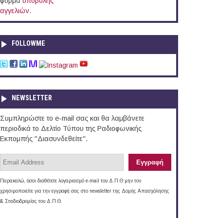
φόρμα
υποβολής
αγγελιών
.
FOLLOWME
NEWSLETTER
Συμπληρώστε το e-mail σας και θα λαμβάνετε
περιοδικά το Δελτίο Τύπου της Ραδιοφωνικής
Εκπομπής "Διασυνδεθείτε".
Παρακαλώ, όσοι διαθέτετε λογαριασμό e-mail του Δ.Π.Θ μην τον
χρησιμοποιείτε για την εγγραφή σας στο newsletter της Δομής Απασχόλησης
& Σταδιοδρομίας του Δ.Π.Θ.