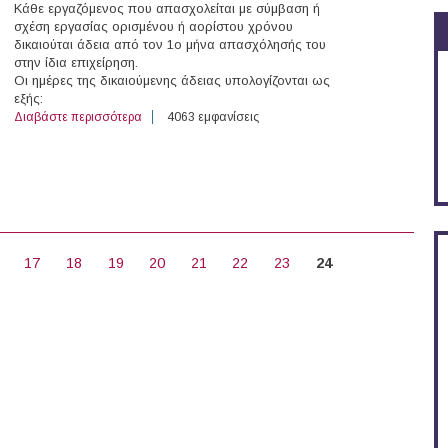
Κάθε εργαζόμενος που απασχολείται με σύμβαση ή
σχέση εργασίας ορισμένου ή αορίστου χρόνου
δικαιούται άδεια από τον 1ο μήνα απασχόλησής του
στην ίδια επιχείρηση.
Οι ημέρες της δικαιούμενης άδειας υπολογίζονται ως
εξής:
Διαβάστε περισσότερα
για Ετήσια άδεια: Από πότε χορηγείται πώς υπολογίζετ
4063 εμφανίσεις
17
18
19
20
21
22
23
24