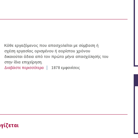
Κάθε εργαζόμενος που απασχολείται με σύμβαση ή
σχέση εργασίας ορισμένου ή αορίστου χρόνου
δικαιούται άδεια από τον πρώτο μήνα απασχόλησής του
στην ίδια επιχείρηση.
Διαβάστε περισσότερα
για Ετήσια άδεια, κατάτμηση χρόνου
1878 εμφανίσεις
ογίζεται