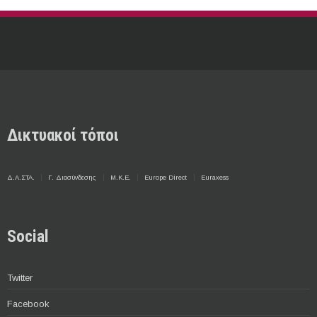
Δικτυακοί τόποι
Δ.Α.ΣΤΑ.
Γ. Διασύνδεσης
Μ.Κ.Ε.
Europe Direct
Euraxess
Social
Twitter
Facebook