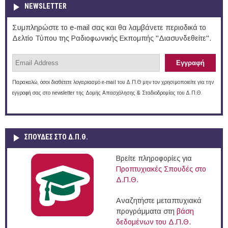
NEWSLETTER
Συμπληρώστε το e-mail σας και θα λαμβάνετε περιοδικά το
Δελτίο Τύπου της Ραδιοφωνικής Εκπομπής "Διασυνδεθείτε".
Παρακαλώ, όσοι διαθέτετε λογαριασμό e-mail του Δ.Π.Θ μην τον χρησιμοποιείτε για την
εγγραφή σας στο newsletter της Δομής Απασχόλησης & Σταδιοδρομίας του Δ.Π.Θ.
ΣΠΟΥΔΈΣ ΣΤΟ Δ.Π.Θ.
Βρείτε πληροφορίες για
Προπτυχιακές Σπουδές στο
Δ.Π.Θ.
Αναζητήστε μεταπτυχιακά
προγράμματα στη
βάση
δεδομένων του Δ.Π.Θ.