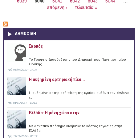
6039
6040
6041
6042
6043
6044
…
επόμενη ›
τελευταία »
ΔΗΜΟΦΙΛΗ
Σκοπός
Το Γραφείο Διασύνδεσης του Δημοκρίτειου Πανεπιστημίου
Θράκης...
Τρί, 03/04/2012 - 17:34
Η αυξημένη αρτηριακή πίεσ...
Η αυξημένη αρτηριακή πίεση της εγκύου αυξάνει τον κίνδυνο
εμ...
Τετ, 04/10/2017 - 10:18
Ελλάδα: Η μόνη χώρα στην...
Με αρνητικό πρόσημο κινήθηκε το κόστος εργασίας στην
Ελλάδα,...
Τρί, 17/12/2024 - 00:17