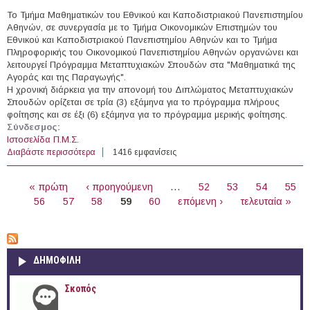
Το Τμήμα Μαθηματικών του Εθνικού και Καποδιστριακού Πανεπιστημίου
Αθηνών, σε συνεργασία με το Τμήμα Οικονομικών Επιστημών του
Εθνικού και Καποδιστριακού Πανεπιστημίου Αθηνών και το Τμήμα
Πληροφορικής του Οικονομικού Πανεπιστημίου Αθηνών οργανώνει και
λειτουργεί Πρόγραμμα Μεταπτυχιακών Σπουδών στα "Μαθηματικά της
Αγοράς και της Παραγωγής".
Η χρονική διάρκεια για την απονομή του Διπλώματος Μεταπτυχιακών
Σπουδών ορίζεται σε τρία (3) εξάμηνα για το πρόγραμμα πλήρους
φοίτησης και σε έξι (6) εξάμηνα για το πρόγραμμα μερικής φοίτησης.
Σύνδεσμος:
Ιστοσελίδα Π.Μ.Σ.
Διαβάστε περισσότερα
για Μαθηματικά της Αγοράς και της Παραγωγής
1416 εμφανίσεις
ΣΕΛΊΔΕΣ
« πρώτη
‹ προηγούμενη
…
52
53
54
55
56
57
58
59
60
επόμενη ›
τελευταία »
ΔΗΜΟΦΙΛΗ
Σκοπός