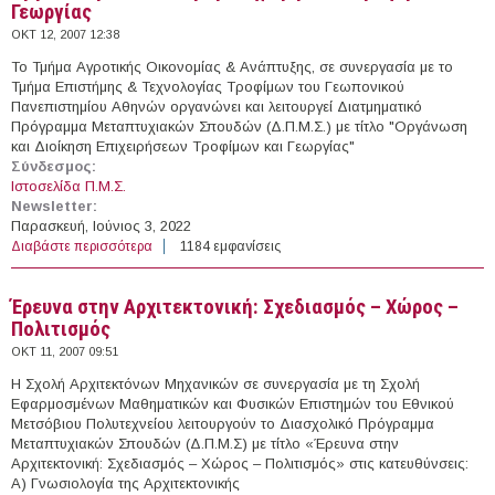
Γεωργίας
ΟΚΤ 12, 2007 12:38
Το Τμήμα Αγροτικής Οικονομίας & Ανάπτυξης, σε συνεργασία με το
Τμήμα Επιστήμης & Τεχνολογίας Τροφίμων του Γεωπονικού
Πανεπιστημίου Αθηνών οργανώνει και λειτουργεί Διατμηματικό
Πρόγραμμα Μεταπτυχιακών Σπουδών (Δ.Π.Μ.Σ.) με τίτλο "Οργάνωση
και Διοίκηση Επιχειρήσεων Τροφίμων και Γεωργίας"
Σύνδεσμος:
Ιστοσελίδα Π.Μ.Σ.
Newsletter:
Παρασκευή, Ιούνιος 3, 2022
Διαβάστε περισσότερα
για Οργάνωση και Διοίκηση Επιχειρήσεων Τροφίμων και
1184 εμφανίσεις
Γεωργίας
Έρευνα στην Αρχιτεκτονική: Σχεδιασμός – Χώρος –
Πολιτισμός
ΟΚΤ 11, 2007 09:51
Η Σχολή Αρχιτεκτόνων Μηχανικών σε συνεργασία με τη Σχολή
Εφαρμοσμένων Μαθηματικών και Φυσικών Επιστημών του Εθνικού
Μετσόβιου Πολυτεχνείου λειτουργούν το Διασχολικό Πρόγραμμα
Μεταπτυχιακών Σπουδών (Δ.Π.Μ.Σ) με τίτλο «Έρευνα στην
Αρχιτεκτονική: Σχεδιασμός – Χώρος – Πολιτισμός» στις κατευθύνσεις:
Α) Γνωσιολογία της Αρχιτεκτονικής