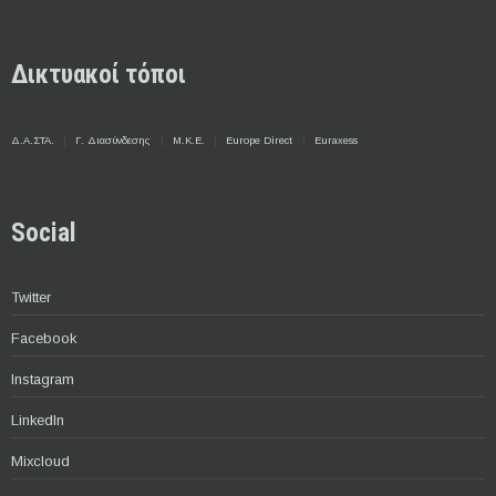
Δικτυακοί τόποι
Δ.Α.ΣΤΑ.
Γ. Διασύνδεσης
Μ.Κ.Ε.
Europe Direct
Euraxess
Social
Twitter
Facebook
Instagram
LinkedIn
Mixcloud