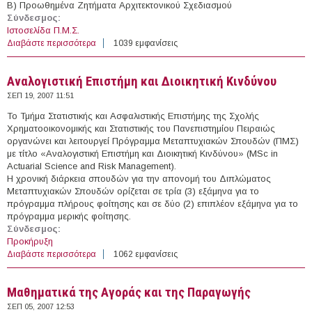
B) Προωθημένα Ζητήματα Αρχιτεκτονικού Σχεδιασμού
Σύνδεσμος:
Ιστοσελίδα Π.Μ.Σ.
Διαβάστε περισσότερα
για Έρευνα στην Αρχιτεκτονική: Σχεδιασμός – Χώρος –
1039 εμφανίσεις
Πολιτισμός
Αναλογιστική Επιστήμη και Διοικητική Κινδύνου
ΣΕΠ 19, 2007 11:51
Το Τμήμα Στατιστικής και Ασφαλιστικής Επιστήμης της Σχολής
Χρηματοοικονομικής και Στατιστικής του Πανεπιστημίου Πειραιώς
οργανώνει και λειτουργεί Πρόγραμμα Μεταπτυχιακών Σπουδών (ΠΜΣ)
με τίτλο «Αναλογιστική Επιστήμη και Διοικητική Κινδύνου» (MSc in
Actuarial Science and Risk Management).
Η χρονική διάρκεια σπουδών για την απονομή του Διπλώματος
Μεταπτυχιακών Σπουδών ορίζεται σε τρία (3) εξάμηνα για το
πρόγραμμα πλήρους φοίτησης και σε δύο (2) επιπλέον εξάμηνα για το
πρόγραμμα μερικής φοίτησης.
Σύνδεσμος:
Προκήρυξη
Διαβάστε περισσότερα
για Αναλογιστική Επιστήμη και Διοικητική Κινδύνου
1062 εμφανίσεις
Μαθηματικά της Αγοράς και της Παραγωγής
ΣΕΠ 05, 2007 12:53