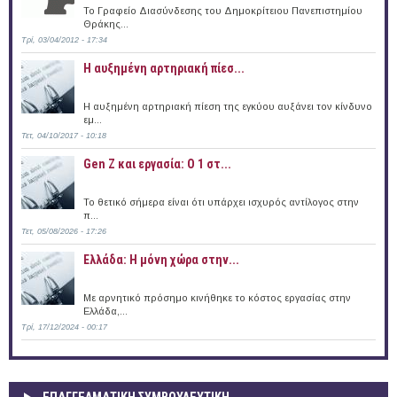
Το Γραφείο Διασύνδεσης του Δημοκρίτειου Πανεπιστημίου
Θράκης...
Τρί, 03/04/2012 - 17:34
Η αυξημένη αρτηριακή πίεσ...
Η αυξημένη αρτηριακή πίεση της εγκύου αυξάνει τον κίνδυνο
εμ...
Τετ, 04/10/2017 - 10:18
Gen Z και εργασία: Ο 1 στ...
Το θετικό σήμερα είναι ότι υπάρχει ισχυρός αντίλογος στην
π...
Τετ, 05/08/2026 - 17:26
Ελλάδα: Η μόνη χώρα στην...
Με αρνητικό πρόσημο κινήθηκε το κόστος εργασίας στην
Ελλάδα,...
Τρί, 17/12/2024 - 00:17