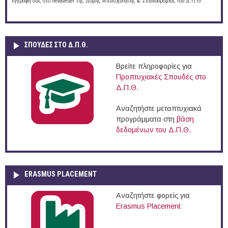
εγγραφή σας στο newsletter της Δομής Απασχόλησης & Σταδιοδρομίας του Δ.Π.Θ.
ΣΠΟΥΔΈΣ ΣΤΟ Δ.Π.Θ.
Βρείτε πληροφορίες για
Προπτυχιακές Σπουδές στο
Δ.Π.Θ.
Αναζητήστε μεταπτυχιακά
προγράμματα στη
βάση
δεδομένων του Δ.Π.Θ.
ERASMUS PLACEMENT
Αναζητήστε φορείς για
Erasmus Placement