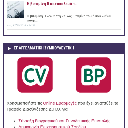
Η βιταμίνη D καταπολεμά τ...
Η βιταμίνη D – γνωστή και ως βιταμίνη του ήλιου – είναι
απαρ...
Δευ, 17/12/2018 - 14:33
ΕΠΑΓΓΕΛΜΑΤΙΚΉ ΣΥΜΒΟΥΛΕΥΤΙΚΉ
Χρησιμοποιήστε τις
Online Eφαρμογές
που έχει αναπτύξει το
Γραφείο Διασύνδεσης Δ.Π.Θ. για
Σύνταξη Βιογραφικού και Συνοδευτικής Επιστολής
Δημιουργία Επιχειρηματικού Σχεδίου