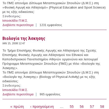
Το ΠΜΣ απονέμει Δίπλωμα Μεταπτυχιακών Σπουδών (Δ.Μ.Σ.) στη
«Φυσική Αγωγή και Αθλητισμό» (Physical Education and Sport Science)
με τις εξής ειδικεύσεις:
Σύνδεσμος:
Ιστοσελίδα Π.Μ.Σ.
Διαβάστε περισσότερα
για Φυσική Αγωγή και Αθλητισμός
1231 εμφανίσεις
Βιολογία της Άσκησης
ΙΑΝ 15, 2008 12:47
Το Τμήμα Επιστήμης Φυσικής Αγωγής και Αθλητισμού της Σχολής
Επιστήμης Φυσικής Αγωγής και Αθλητισμού του Εθνικού και
Καποδιστριακού Πανεπιστημίου Αθηνών οργανώνει και λειτουργεί
Πρόγραμμα Μεταπτυχιακών Σπουδών (ΠΜΣ) με τίτλο «Βιολογία της
Άσκησης».
Το ΠΜΣ απονέμει Δίπλωμα Μεταπτυχιακών Σπουδών (Δ.Μ.Σ.) στη
«Βιολογία της Άσκησης» (Biology of Physical Activity) με τις εξής
ειδικεύσεις:
Σύνδεσμος:
Ιστοσελίδα Π.Μ.Σ.
Διαβάστε περισσότερα
για Βιολογία της Άσκησης
965 εμφανίσεις
ΣΕΛΊΔΕΣ
« πρώτη
‹ προηγούμενη
…
55
56
57
58