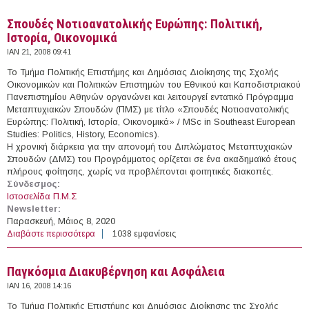
Σπουδές Νοτιοανατολικής Ευρώπης: Πολιτική,
Ιστορία, Οικονομικά
ΙΑΝ 21, 2008 09:41
Το Τμήμα Πολιτικής Επιστήμης και Δημόσιας Διοίκησης της Σχολής
Οικονομικών και Πολιτικών Επιστημών του Εθνικού και Καποδιστριακού
Πανεπιστημίου Αθηνών οργανώνει και λειτουργεί εντατικό Πρόγραμμα
Μεταπτυχιακών Σπουδών (ΠΜΣ) με τίτλο «Σπουδές Νοτιοανατολικής
Ευρώπης: Πολιτική, Ιστορία, Οικονομικά» / MSc in Southeast European
Studies: Politics, History, Economics).
Η χρονική διάρκεια για την απονομή του Διπλώματος Μεταπτυχιακών
Σπουδών (ΔΜΣ) του Προγράμματος ορίζεται σε ένα ακαδημαϊκό έτους
πλήρους φοίτησης, χωρίς να προβλέπονται φοιτητικές διακοπές.
Σύνδεσμος:
Ιστοσελίδα Π.Μ.Σ
Newsletter:
Παρασκευή, Μάιος 8, 2020
Διαβάστε περισσότερα
για Σπουδές Νοτιοανατολικής Ευρώπης: Πολιτική,
1038 εμφανίσεις
Ιστορία, Οικονομικά
Παγκόσμια Διακυβέρνηση και Ασφάλεια
ΙΑΝ 16, 2008 14:16
Το Τμήμα Πολιτικής Επιστήμης και Δημόσιας Διοίκησης της Σχολής