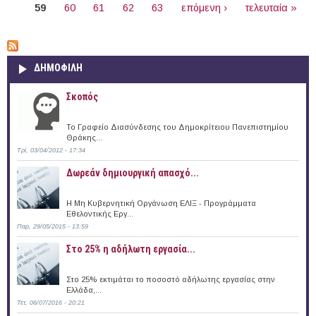
59
60
61
62
63
επόμενη ›
τελευταία »
ΔΗΜΟΦΙΛΗ
Σκοπός
Το Γραφείο Διασύνδεσης του Δημοκρίτειου Πανεπιστημίου
Θράκης...
Τρί, 03/04/2012 - 17:34
Δωρεάν δημιουργική απασχό...
Η Μη Κυβερνητική Οργάνωση ΕΛΙΞ - Προγράμματα
Εθελοντικής Εργ...
Παρ, 29/05/2015 - 13:59
Στο 25% η αδήλωτη εργασία...
Στο 25% εκτιμάται το ποσοστό αδήλωτης εργασίας στην
Ελλάδα,...
Τετ, 06/07/2016 - 20:21