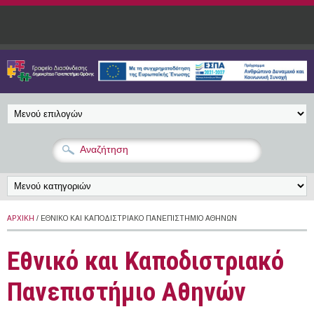
Παράκαμψη προς το κυρίως περιεχόμενο
ΑΡΧΙΚΉ
/ ΕΘΝΙΚΌ ΚΑΙ ΚΑΠΟΔΙΣΤΡΙΑΚΌ ΠΑΝΕΠΙΣΤΉΜΙΟ ΑΘΗΝΏΝ
Εθνικό και Καποδιστριακό
Πανεπιστήμιο Αθηνών