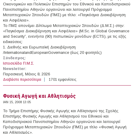
Οικονομικών και Πολιτικών Επιστημών του Εθνικού και Καποδιστριακού
Πανεπιστημίου Αθηνών οργανώνει και λειτουργεί Πρόγραμμα
Μεταπτυχιακών Σπουδών (ΠΜΣ) με τίτλο: «Παγκόσμια Διακυβέρνηση
και Ασφάλεια».
Το ΠΜΣ απονέμει Δίπλωμα Μεταπτυχιακών Σπουδών (Δ.Μ.Σ.) στην:
«Παγκόσμια Διακυβέρνηση και Ασφάλεια» (M.Sc. in Global Governance
and Security”, ενενήντα (90) πιστωτικών μονάδων (ECTS), με τις εξής
ειδικεύσεις:
1. Διεθνής και Ευρωπαϊκή Διακυβέρνηση
/InternationalandEuropeanGovernance (έως 20 φοιτητές)
Σύνδεσμος:
Ιστοσελίδα Π.Μ.Σ.
Newsletter:
Παρασκευή, Μάιος 8, 2026
Διαβάστε περισσότερα
για Παγκόσμια Διακυβέρνηση και Ασφάλεια
1701 εμφανίσεις
Φυσική Αγωγή και Αθλητισμός
ΙΑΝ 15, 2008 13:05
Το Τμήμα Επιστήμης Φυσικής Αγωγής και Αθλητισμού της Σχολής
Επιστήμης Φυσικής Αγωγής και Αθλητισμού του Εθνικού και
Καποδιστριακού Πανεπιστημίου Αθηνών οργανώνει και λειτουργεί
Πρόγραμμα Μεταπτυχιακών Σπουδών (ΠΜΣ) με τίτλο «Φυσική Αγωγή
και Αθλητισμός».