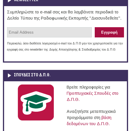
Συμπληρώστε το e-mail σας και θα λαμβάνετε περιοδικά το
Δελτίο Τύπου της Ραδιοφωνικής Εκπομπής "Διασυνδεθείτε".
Παρακαλώ, όσοι διαθέτετε λογαριασμό e-mail του Δ.Π.Θ μην τον χρησιμοποιείτε για την
εγγραφή σας στο newsletter της Δομής Απασχόλησης & Σταδιοδρομίας του Δ.Π.Θ.
ΣΠΟΥΔΈΣ ΣΤΟ Δ.Π.Θ.
Βρείτε πληροφορίες για
Προπτυχιακές Σπουδές στο
Δ.Π.Θ.
Αναζητήστε μεταπτυχιακά
προγράμματα στη
βάση
δεδομένων του Δ.Π.Θ.