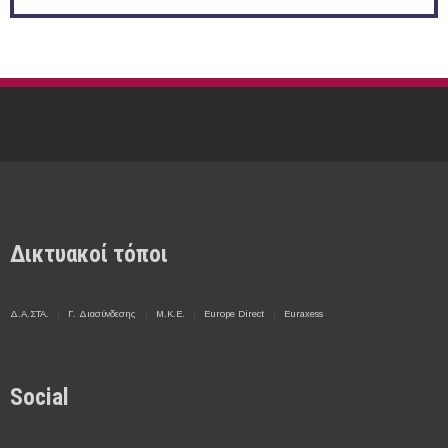
Δικτυακοί τόποι
Δ.Α.ΣΤΑ.
Γ. Διασύνδεσης
Μ.Κ.Ε.
Europe Direct
Euraxess
Social