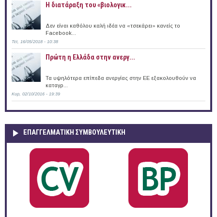
Η διατάραξη του «βιολογικ...
Δεν είναι καθόλου καλή ιδέα να «τσεκάρει» κανείς το
Facebook...
Τετ, 16/05/2018 - 10:38
Πρώτη η Ελλάδα στην ανεργ...
Τα υψηλότερα επίπεδα ανεργίας στην ΕΕ εξακολουθούν να
καταγρ...
Κυρ, 02/10/2016 - 19:39
ΕΠΑΓΓΕΛΜΑΤΙΚΉ ΣΥΜΒΟΥΛΕΥΤΙΚΉ