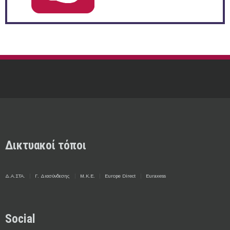
Δικτυακοί τόποι
Δ.Α.ΣΤΑ.
Γ. Διασύνδεσης
Μ.Κ.Ε.
Europe Direct
Euraxess
Social