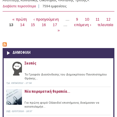
Ανάπτυξης Κοινωνικής Οικονομίας «Αντώνης Τρίτσης».
Διαβάστε περισσότερα
για 1.468 άτομα Τακτικού Προσωπικού σε Φορείς του
7594 εμφανίσεις
Δημοσίου
ΣΕΛΊΔΕΣ
« πρώτη
‹ προηγούμενη
…
9
10
11
12
13
14
15
16
17
…
επόμενη ›
τελευταία
»
ΔΗΜΟΦΙΛΗ
Σκοπός
Το Γραφείο Διασύνδεσης του Δημοκρίτειου Πανεπιστημίου
Θράκης...
Τρί, 03/04/2012 - 17:34
Νέα πειραματική θεραπεία...
Για πρώτη φορά Ολλανδοί επιστήμονες δοκίμασαν να
καταπολεμήσ...
Σάβ, 02/07/2016 - 18:57