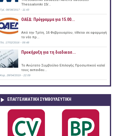
Thessaloniki 15/...
Τρί, 08/08/2017 - 11:43
ο Μεγανησίου (Ν. Λευκάδας)
ΟΑΕΔ: Πρόγραμμα για 15.00...
Από την Τρίτη, 16 Φεβρουαρίου, τίθεται σε εφαρμογή
το νέο πρ...
Τετ, 17/02/2016 - 09:48
Προκήρυξη για τη διαδικασ...
Το Ανώτατο Συμβούλιο Επιλογής Προσωπικού καλεί
τους εκπαιδευ...
Κυρ, 28/04/2019 - 22:09
ΕΠΑΓΓΕΛΜΑΤΙΚΉ ΣΥΜΒΟΥΛΕΥΤΙΚΉ
υ στη Μονομετοχική Δημοτική Ανώνυμη Εταιρεία Δάφνης-Υμηττού (Ν. Αττικής)