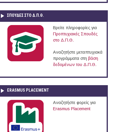
ΣΠΟΥΔΈΣ ΣΤΟ Δ.Π.Θ.
Βρείτε πληροφορίες για
Προπτυχιακές Σπουδές
στο Δ.Π.Θ.
Αναζητήστε μεταπτυχιακά
προγράμματα στη
βάση
δεδομένων του Δ.Π.Θ.
ERASMUS PLACEMENT
Αναζητήστε φορείς για
Erasmus Placement