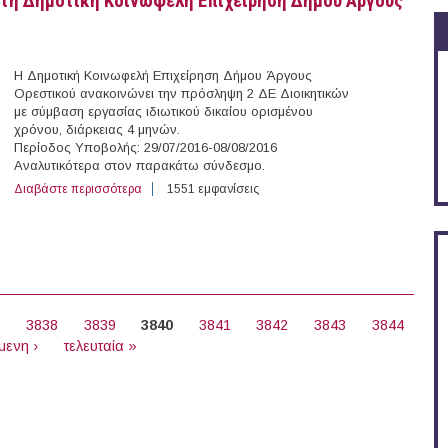
 στη Δημοτική Κοινωφελή Επιχείρηση Δήμου Άργους
Η Δημοτική Κοινωφελή Επιχείρηση Δήμου Άργους
Ορεστικού ανακοινώνει την πρόσληψη 2 ΔΕ Διοικητικών
με σύμβαση εργασίας ιδιωτικού δικαίου ορισμένου
χρόνου, διάρκειας 4 μηνών.
Περίοδος Υποβολής: 29/07/2016-08/08/2016
Αναλυτικότερα στον παρακάτω σύνδεσμο.
Διαβάστε περισσότερα
για 2 Διοικητικοί με Σύμβαση Ορισμένου Χρόνου στη Δ
1551 εμφανίσεις
7
3838
3839
3840
3841
3842
3843
3844
μενη ›
τελευταία »