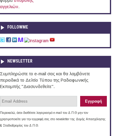
φόρμα
υποβολής
αγγελιών
.
FOLLOWME
NEWSLETTER
Συμπληρώστε το e-mail σας και θα λαμβάνετε
περιοδικά το Δελτίο Τύπου της Ραδιοφωνικής
Εκπομπής "Διασυνδεθείτε".
Παρακαλώ, όσοι διαθέτετε λογαριασμό e-mail του Δ.Π.Θ μην τον
χρησιμοποιείτε για την εγγραφή σας στο newsletter της Δομής Απασχόλησης
& Σταδιοδρομίας του Δ.Π.Θ.