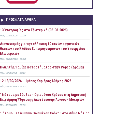
ΠΡOΣΦΑΤΑ AΡΘΡΑ
13 Υποτροφίες στο Εξωτερικό (06-08-2026)
Παρ, 07/08/2026 - 07:39
Διαγωνισμός για την πλήρωση 10 κενών οργανικών
θέσεων του Κλάδου Εμπειρογνωμόνων του Υπουργείου
Εξωτερικών
Παρ, 07/08/2026 - 00:08
Πωλητής/Ταμίας καταστήματος στην Pepco (Δράμα)
Πέμ, 06/08/2026 - 18:13
12-13/09/2026 - Ημέρες Καριέρας Αθήνας 2026
Πέμ, 06/08/2026 - 16:32
16 άτομα με Σύμβαση Ορισμένου Χρόνου στη Δημοτική
Επιχείρηση Ύδρευσης Αποχέτευσης Άργους - Μυκηνών
Πέμ, 06/08/2026 - 12:50
1 άτομο με Σύμβαση Ορισμένου Χρόνου στο Δήμο Νότιας