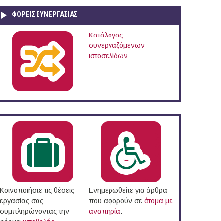
ΦΟΡΕΙΣ ΣΥΝΕΡΓΑΣΙΑΣ
Κατάλογος
συνεργαζόμενων
ιστοσελίδων
ημοτική Κοινωφελή Επιχείρηση Δήμου Άργους Ορεστικού (Ν. Καστοριάς)
Κοινοποιήστε τις θέσεις
Ενημερωθείτε για άρθρα
εργασίας σας
που αφορούν σε
άτομα με
συμπληρώνοντας την
αναπηρία
.