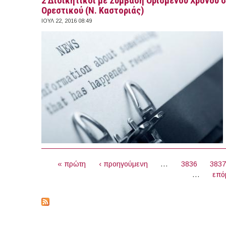
2 Διοικητικοί με Σύμβαση Ορισμένου Χρόνου
Ορεστικού (Ν. Καστοριάς)
ΙΟΥΛ 22, 2016 08:49
ΣΕΛΊΔΕΣ
« πρώτη
‹ προηγούμενη
…
3836
383
…
επό