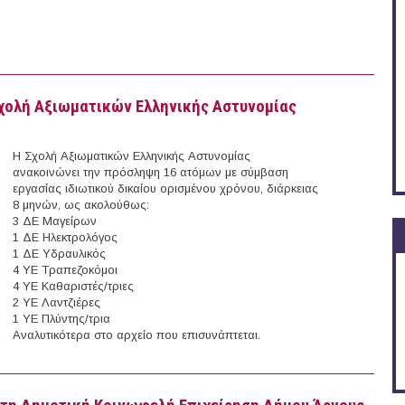
Σχολή Αξιωματικών Ελληνικής Αστυνομίας
Η Σχολή Αξιωματικών Ελληνικής Αστυνομίας
ανακοινώνει την πρόσληψη 16 ατόμων με σύμβαση
εργασίας ιδιωτικού δικαίου ορισμένου χρόνου, διάρκειας
8 μηνών, ως ακολούθως:
3 ΔΕ Μαγείρων
1 ΔΕ Ηλεκτρολόγος
1 ΔΕ Υδραυλικός
4 ΥΕ Τραπεζοκόμοι
4 ΥΕ Καθαριστές/τριες
2 ΥΕ Λαντζιέρες
1 ΥΕ Πλύντης/τρια
Αναλυτικότερα στο αρχείο που επισυνάπτεται.
ου στη Σχολή Αξιωματικών Ελληνικής Αστυνομίας