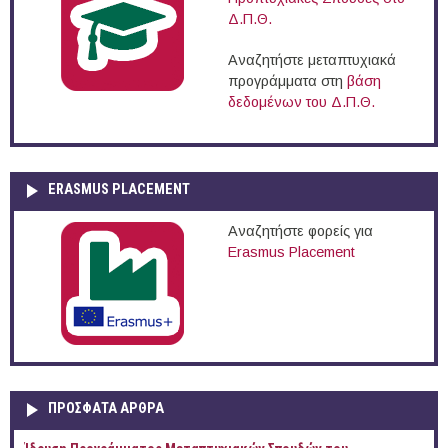
Δ.Π.Θ.
Αναζητήστε μεταπτυχιακά
προγράμματα στη
βάση
δεδομένων του Δ.Π.Θ.
ERASMUS PLACEMENT
Αναζητήστε φορείς για
Erasmus Placement
ΠΡOΣΦΑΤΑ AΡΘΡΑ