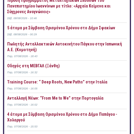
Ίδρυση Προγράμματος Μεταπτυχιακών Σπουδών του
Πανεπιστημίου Ιωαννίνων με τίτλο: «Αρχαία Κείμενα και
Σύγχρονες Αναγνώσεις»
Σάβ, 08/08/2026 - 10:46
5 άτομα με Σύμβαση Ορισμένου Χρόνου στο Δήμο Σφακίων
Σάβ, 08/08/2026 - 00:29
Πωλητής Ανταλλακτικών Αυτοκινήτου Πάγκου στην Ιαπωνική
Α.Ε. (Κομοτηνή)
Παρ, 07/08/2026 - 18:43
Οδηγός στη ΜΕΒΓΑΛ (Ξάνθη)
Παρ, 07/08/2026 - 16:32
Training Course: “ Deep Roots, New Paths” στην Ιταλία
Παρ, 07/08/2026 - 16:05
Ανταλλαγή Νέων: “From Me to We” στην Πορτογαλία
Παρ, 07/08/2026 - 16:02
4 άτομα με Σύμβαση Ορισμένου Χρόνου στο Δήμο Παπάγου -
Χολαργού
Παρ, 07/08/2026 - 15:53