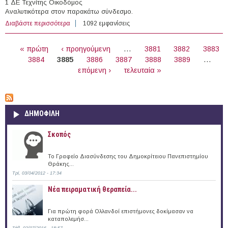
1 ΔΕ Τεχνίτης Οικοδόμος
Αναλυτικότερα στον παρακάτω σύνδεσμο.
Διαβάστε περισσότερα
για 4 άτομα με Σύμβαση ορισμένου Χρόνου στη
1092 εμφανίσεις
Δημοτική Επιχείρηση Ύδρευσης & Αποχέτευσης Θέρμης
ΣΕΛΊΔΕΣ
(Ν. Θεσσαλονίκης)
« πρώτη
‹ προηγούμενη
…
3881
3882
3883
3884
3885
3886
3887
3888
3889
…
επόμενη ›
τελευταία »
ΔΗΜΟΦΙΛΗ
Σκοπός
Το Γραφείο Διασύνδεσης του Δημοκρίτειου Πανεπιστημίου
Θράκης...
Τρί, 03/04/2012 - 17:34
Νέα πειραματική θεραπεία...
Για πρώτη φορά Ολλανδοί επιστήμονες δοκίμασαν να
καταπολεμήσ...
Σάβ, 02/07/2016 - 18:57