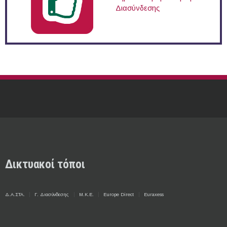
Διασύνδεσης
Δικτυακοί τόποι
Δ.Α.ΣΤΑ.
Γ. Διασύνδεσης
Μ.Κ.Ε.
Europe Direct
Euraxess