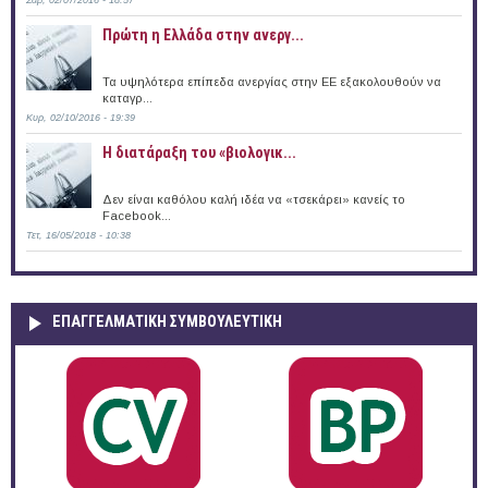
Πρώτη η Ελλάδα στην ανεργ...
Τα υψηλότερα επίπεδα ανεργίας στην ΕΕ εξακολουθούν να
καταγρ...
Κυρ, 02/10/2016 - 19:39
Η διατάραξη του «βιολογικ...
Δεν είναι καθόλου καλή ιδέα να «τσεκάρει» κανείς το
Facebook...
Τετ, 16/05/2018 - 10:38
ΕΠΑΓΓΕΛΜΑΤΙΚΉ ΣΥΜΒΟΥΛΕΥΤΙΚΉ