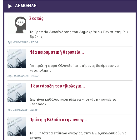
ΔΗΜΟΦΙΛΗ
Σκοπός
Το Γραφείο Διασύνδεσης του Δημοκρίτειου Πανεπιστημίου
Θράκης...
Τρί, 03/04/2012 - 17:34
Νέα πειραματική θεραπεία...
Για πρώτη φορά Ολλανδοί επιστήμονες δοκίμασαν να
καταπολεμήσ...
Σάβ, 02/07/2016 - 18:57
Η διατάραξη του «βιολογικ...
Δεν είναι καθόλου καλή ιδέα να «τσεκάρει» κανείς το
Facebook...
Τετ, 16/05/2018 - 10:38
Πρώτη η Ελλάδα στην ανεργ...
Τα υψηλότερα επίπεδα ανεργίας στην ΕΕ εξακολουθούν να
καταγρ...