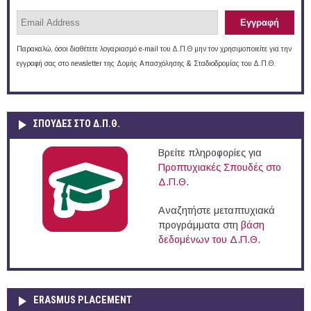
Παρακαλώ, όσοι διαθέτετε λογαριασμό e-mail του Δ.Π.Θ μην τον χρησιμοποιείτε για την
εγγραφή σας στο newsletter της Δομής Απασχόλησης & Σταδιοδρομίας του Δ.Π.Θ.
ΣΠΟΥΔΈΣ ΣΤΟ Δ.Π.Θ.
Βρείτε πληροφορίες για
Προπτυχιακές Σπουδές στο
Δ.Π.Θ.
Αναζητήστε μεταπτυχιακά
προγράμματα στη
βάση
δεδομένων του Δ.Π.Θ.
ERASMUS PLACEMENT