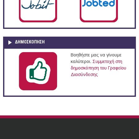
ΔΗΜΟΣΚΌΠΗΣΗ
Βοηθήστε μας να γίνουμε
καλύτεροι.
Συμμετοχή στη
δημοσκόπηση του Γραφείου
Διασύνδεσης