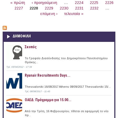
« πρώτη
‹ προηγούμενη
…
2224
2225
2226
2227
2228
2229
2230
2231
2232
…
επόμενη ›
τελευταία »
ΔΗΜΟΦΙΛΗ
Σκοπός
Το Γραφείο Διασύνδεσης του Δημοκρίτειου Πανεπιστημίου
Θράκης...
Τρί, 03/04/2012 - 17:34
Ryanair Recruitments Days...
Thessaloniki 16/08/2017 Athens 08/09/2017 Thessaloniki 15/...
Τρί, 08/08/2017 - 11:43
ΟΑΕΔ: Πρόγραμμα για 15.00...
Από την Τρίτη, 16 Φεβρουαρίου, τίθεται σε εφαρμογή το νέο
πρ...