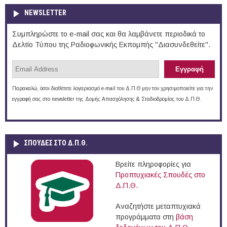
NEWSLETTER
Συμπληρώστε το e-mail σας και θα λαμβάνετε περιοδικά το
Δελτίο Τύπου της Ραδιοφωνικής Εκπομπής "Διασυνδεθείτε".
Παρακαλώ, όσοι διαθέτετε λογαριασμό e-mail του Δ.Π.Θ μην τον χρησιμοποιείτε για την
εγγραφή σας στο newsletter της Δομής Απασχόλησης & Σταδιοδρομίας του Δ.Π.Θ.
ΣΠΟΥΔΈΣ ΣΤΟ Δ.Π.Θ.
Βρείτε πληροφορίες για
Προπτυχιακές Σπουδές στο
Δ.Π.Θ.
Αναζητήστε μεταπτυχιακά
προγράμματα στη
βάση