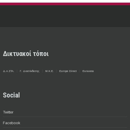
Δικτυακοί τόποι
Δ.Α.ΣΤΑ.
Γ. Διασύνδεσης
Μ.Κ.Ε.
Europe Direct
Euraxess
Social
Twitter
Facebook