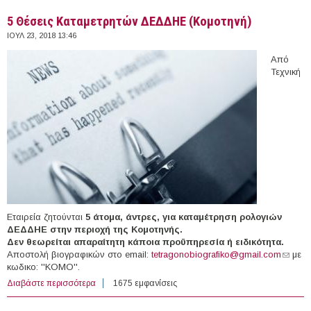
5 Θέσεις Καταμετρητών ΔΕΔΔΗΕ (Κομοτηνή)
ΙΟΥΛ 23, 2018 13:46
Από
Τεχνική
Εταιρεία ζητούνται
5 άτομα, άντρες, για καταμέτρηση ρολογιών
ΔΕΔΔΗΕ
στην περιοχή της Κομοτηνής.
Δεν θεωρείται απαραίτητη κάποια προϋπηρεσία ή ειδικότητα.
Αποστολή βιογραφικών στο email:
tetragonobiografiko@gmail.com
(link
με
κωδικο: ''ΚΟΜΟ''.
sends
e-mail)
Διαβάστε περισσότερα
για 5 Θέσεις Καταμετρητών ΔΕΔΔΗΕ (Κομοτηνή)
1675 εμφανίσεις
ΣΕΛΊΔΕΣ