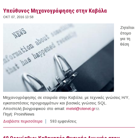
Υπεύθυνος Μηχανογράφησης στην Καβάλα
ΟΚΤ 07, 2016 13:58
Ζητείται
άτομο
για τη
θέση
Μηχανογράφησης σε εταιρεία στην Καβάλα, με τεχνικές γνώσεις Η/Υ,
εγκαταστάσεις προγραμμάτων και βασικές γνώσεις SQL.
Αποστολή βιογραφικού στο email:
melel@otenet.gr
(link sends e-mail)
.
Πηγή: ProiniNews
Διαβάστε περισσότερα
για Υπεύθυνος Μηχανογράφησης στην Καβάλα
593 εμφανίσεις