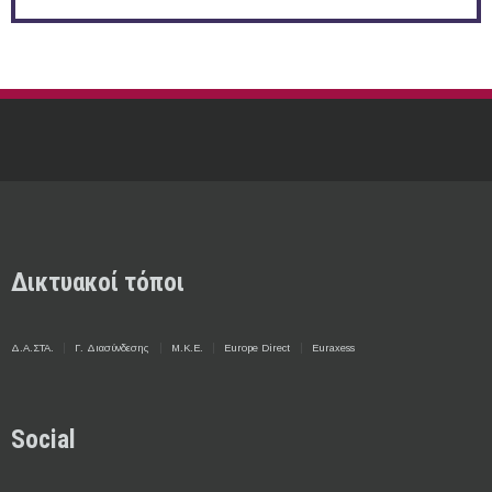
Δικτυακοί τόποι
Δ.Α.ΣΤΑ.
Γ. Διασύνδεσης
Μ.Κ.Ε.
Europe Direct
Euraxess
Social