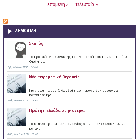
επόμενη ›
τελευταία »
ΔΗΜΟΦΙΛΗ
Σκοπός
Το Γραφείο Διασύνδεσης του Δημοκρίτειου Πανεπιστημίου
Θράκης...
Τρί, 03/04/2012 - 17:34
Νέα πειραματική θεραπεία...
Για πρώτη φορά Ολλανδοί επιστήμονες δοκίμασαν να
καταπολεμήσ...
Σάβ, 02/07/2016 - 18:57
Πρώτη η Ελλάδα στην ανεργ...
Τα υψηλότερα επίπεδα ανεργίας στην ΕΕ εξακολουθούν να
καταγρ...
Κυρ, 02/10/2016 - 19:39