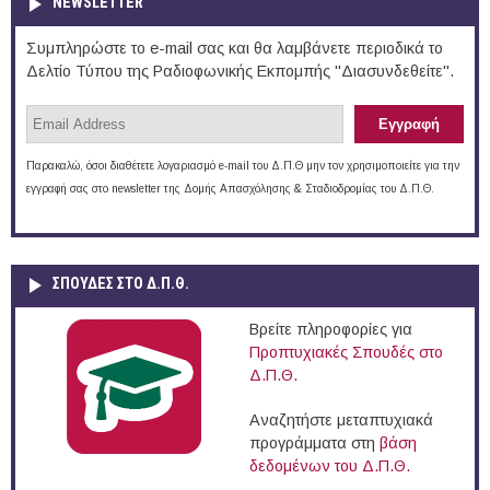
NEWSLETTER
Συμπληρώστε το e-mail σας και θα λαμβάνετε περιοδικά το
Δελτίο Τύπου της Ραδιοφωνικής Εκπομπής "Διασυνδεθείτε".
Παρακαλώ, όσοι διαθέτετε λογαριασμό e-mail του Δ.Π.Θ μην τον χρησιμοποιείτε για την
εγγραφή σας στο newsletter της Δομής Απασχόλησης & Σταδιοδρομίας του Δ.Π.Θ.
ΣΠΟΥΔΈΣ ΣΤΟ Δ.Π.Θ.
Βρείτε πληροφορίες για
Προπτυχιακές Σπουδές στο
Δ.Π.Θ.
Αναζητήστε μεταπτυχιακά
προγράμματα στη
βάση
δεδομένων του Δ.Π.Θ.