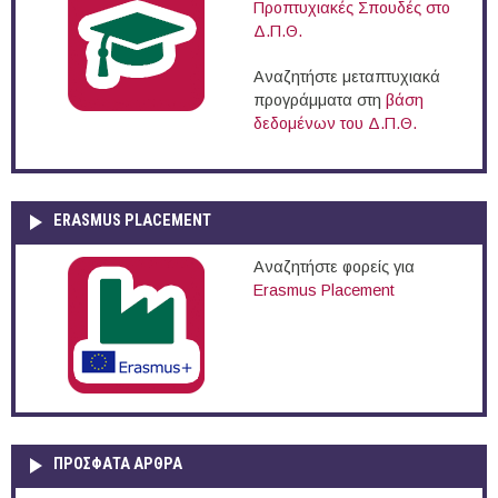
Προπτυχιακές Σπουδές στο
Δ.Π.Θ.
Αναζητήστε μεταπτυχιακά
προγράμματα στη
βάση
δεδομένων του Δ.Π.Θ.
ERASMUS PLACEMENT
Αναζητήστε φορείς για
Erasmus Placement
ΠΡOΣΦΑΤΑ AΡΘΡΑ