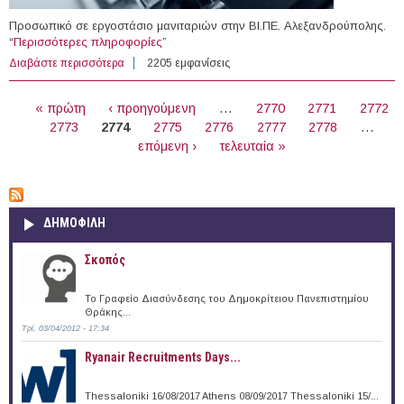
Προσωπικό σε εργοστάσιο μανιταριών στην ΒΙ.ΠΕ. Αλεξανδρούπολης.
“
Περισσότερες πληροφορίες
”
Διαβάστε περισσότερα
για Προσωπικό σε εργοστάσιο μανιταριών στην ΒΙ.ΠΕ.
2205 εμφανίσεις
Αλεξανδρούπολης
ΣΕΛΊΔΕΣ
« πρώτη
‹ προηγούμενη
…
2770
2771
2772
2773
2774
2775
2776
2777
2778
…
επόμενη ›
τελευταία »
ΔΗΜΟΦΙΛΗ
Σκοπός
Το Γραφείο Διασύνδεσης του Δημοκρίτειου Πανεπιστημίου
Θράκης...
Τρί, 03/04/2012 - 17:34
Ryanair Recruitments Days...
Thessaloniki 16/08/2017 Athens 08/09/2017 Thessaloniki 15/...