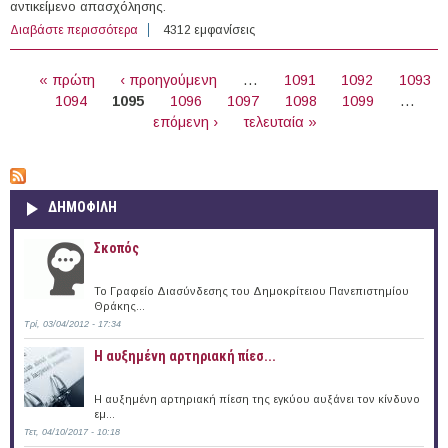
αντικείμενο απασχόλησης.
Διαβάστε περισσότερα
για 160 θέσεις εργασίας στον Ιδιωτικό Τομέα στην
4312 εμφανίσεις
Ελλάδα (21/07/2016)
ΣΕΛΊΔΕΣ
« πρώτη
‹ προηγούμενη
…
1091
1092
1093
1094
1095
1096
1097
1098
1099
…
επόμενη ›
τελευταία »
ΔΗΜΟΦΙΛΗ
Σκοπός
Το Γραφείο Διασύνδεσης του Δημοκρίτειου Πανεπιστημίου
Θράκης...
Τρί, 03/04/2012 - 17:34
Η αυξημένη αρτηριακή πίεσ...
Η αυξημένη αρτηριακή πίεση της εγκύου αυξάνει τον κίνδυνο
εμ...
Τετ, 04/10/2017 - 10:18