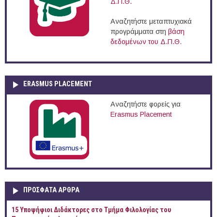
Δ.Π.Θ.
Αναζητήστε μεταπτυχιακά
προγράμματα στη
βάση
δεδομένων του Δ.Π.Θ.
ERASMUS PLACEMENT
Αναζητήστε φορείς για
Erasmus Placement
ΠΡOΣΦΑΤΑ AΡΘΡΑ
15 Υποψήφιοι Διδάκτορες στο Τμήμα Φιλολογίας του