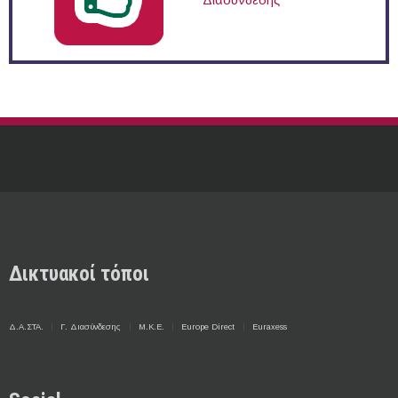
Διασύνδεσης
Δικτυακοί τόποι
Δ.Α.ΣΤΑ.
Γ. Διασύνδεσης
Μ.Κ.Ε.
Europe Direct
Euraxess