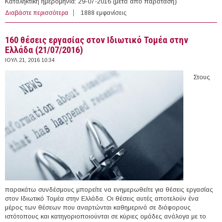
Καταληκτική ημερομηνία: 29-07-2016 (μετά από παράταση)
Διαβάστε περισσότερα
για Kενές & Κενούμενες θέσεις Γενικών Νοσοκοµείων -
1888 εμφανίσεις
Κέντρων Υγείας, ΠΕ∆Υ - Κέντρων Υγείας, ΠΕ∆Υ –
Πολυδύναµων Περιφερειακών Ιατρείων, ΠΕ∆Υ-
160 θέσεις εργασίας στον Ιδιωτικό Τομέα στην
Περιφερειακών Ιατρείων και ΠΕ∆Υ - Ειδικών
Ελλάδα (21/07/2016)
Περιφεριακών Ιατρείων
ΙΟΥΛ 21, 2016 10:34
Στους
παρακάτω συνδέσμους μπορείτε να ενημερωθείτε για θέσεις εργασίας
στον Ιδιωτικό Τομέα στην Ελλάδα. Οι θέσεις αυτές αποτελούν ένα
μέρος των θέσεων που αναρτώνται καθημερινά σε διάφορους
ιστότοπους και κατηγοριοποιούνται σε κύριες ομάδες ανάλογα με το