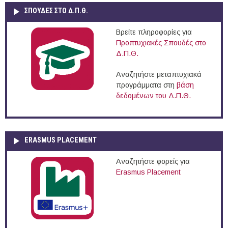
ΣΠΟΥΔΈΣ ΣΤΟ Δ.Π.Θ.
Βρείτε πληροφορίες για
Προπτυχιακές Σπουδές στο
Δ.Π.Θ.
Αναζητήστε μεταπτυχιακά
προγράμματα στη
βάση
δεδομένων του Δ.Π.Θ.
ERASMUS PLACEMENT
Αναζητήστε φορείς για
Erasmus Placement