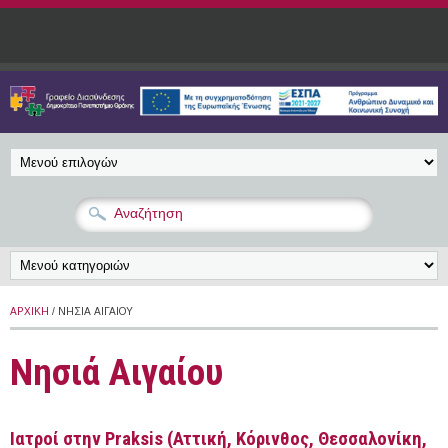
Παράκαμψη προς το κυρίως περιεχόμενο
ΑΡΧΙΚΉ
/ ΝΗΣΙΆ ΑΙΓΑΊΟΥ
Νησιά Αιγαίου
Ιατροί στην Praksis (Αττική, Κόρινθος, Θεσσαλονίκη,