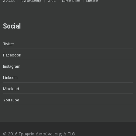
Δ.Α.ΣΤΑ.
Γ. Διασύνδεσης
Μ.Κ.Ε.
Europe Direct
Euraxess
Social
Twitter
Facebook
Instagram
LinkedIn
Mixcloud
YouTube
© 2016 Γραφείο Διασύνδεσης Δ.Π.Θ.