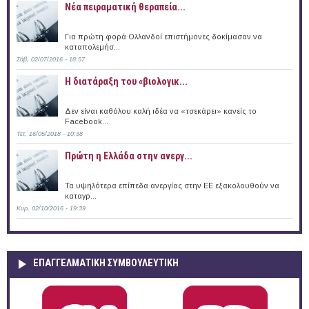
Νέα πειραματική θεραπεία...
Για πρώτη φορά Ολλανδοί επιστήμονες δοκίμασαν να
καταπολεμήσ...
Σάβ, 02/07/2016 - 18:57
Η διατάραξη του «βιολογικ...
Δεν είναι καθόλου καλή ιδέα να «τσεκάρει» κανείς το
Facebook...
Τετ, 16/05/2018 - 10:38
Πρώτη η Ελλάδα στην ανεργ...
Τα υψηλότερα επίπεδα ανεργίας στην ΕΕ εξακολουθούν να
καταγρ...
Κυρ, 02/10/2016 - 19:39
ΕΠΑΓΓΕΛΜΑΤΙΚΉ ΣΥΜΒΟΥΛΕΥΤΙΚΉ