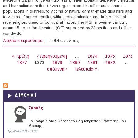
Médecins Sans Frontières (MSF) is an international independent medical
and humanitarian action-driven organisation that offers assistance to
populations in distress, to victims of natural or man-made disasters and
to victims of armed conflict, without discrimination and irrespective of
race, religion, creed or political affiliation. The MSF movement is built
around 5 operational centres (OC) supported by 23 sections and offices
worldwide.
Διαβάστε περισσότερα
για Liaison Officer/Assistant Project Coordinator at
1014 εμφανίσεις
Médecins Sans Frontières (Samos)
ΣΕΛΊΔΕΣ
« πρώτη
‹ προηγούμενη
…
1874
1875
1876
1877
1878
1879
1880
1881
1882
…
επόμενη ›
τελευταία »
ΔΗΜΟΦΙΛΗ
Σκοπός
Το Γραφείο Διασύνδεσης του Δημοκρίτειου Πανεπιστημίου
Θράκης...
Τρί, 03/04/2012 - 17:34