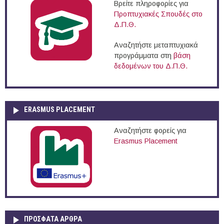
Βρείτε πληροφορίες για
Προπτυχιακές Σπουδές στο
Δ.Π.Θ.
Αναζητήστε μεταπτυχιακά
προγράμματα στη
βάση
δεδομένων του Δ.Π.Θ.
ERASMUS PLACEMENT
Αναζητήστε φορείς για
Erasmus Placement
ΠΡOΣΦΑΤΑ AΡΘΡΑ