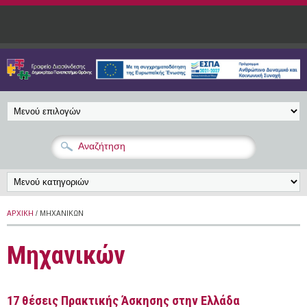
Παράκαμψη προς το κυρίως περιεχόμενο
ΑΡΧΙΚΉ
/ ΜΗΧΑΝΙΚΏΝ
Μηχανικών
17 θέσεις Πρακτικής Άσκησης στην Ελλάδα