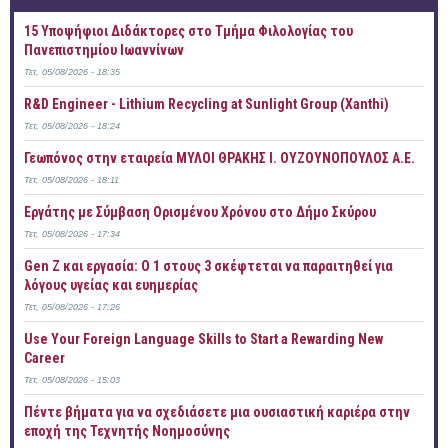
15 Υποψήφιοι Διδάκτορες στο Τμήμα Φιλολογίας του
Πανεπιστημίου Ιωαννίνων
Τετ, 05/08/2026 - 18:35
R&D Engineer - Lithium Recycling at Sunlight Group (Xanthi)
Τετ, 05/08/2026 - 18:24
Γεωπόνος στην εταιρεία ΜΥΛΟΙ ΘΡΑΚΗΣ Ι. ΟΥΖΟΥΝΟΠΟΥΛΟΣ Α.Ε.
Τετ, 05/08/2026 - 18:11
Εργάτης με Σύμβαση Ορισμένου Χρόνου στο Δήμο Σκύρου
Τετ, 05/08/2026 - 17:34
Gen Z και εργασία: Ο 1 στους 3 σκέφτεται να παραιτηθεί για
λόγους υγείας και ευημερίας
Τετ, 05/08/2026 - 17:26
Use Your Foreign Language Skills to Start a Rewarding New
Career
Τετ, 05/08/2026 - 15:03
Πέντε βήματα για να σχεδιάσετε μια ουσιαστική καριέρα στην
εποχή της Τεχνητής Νοημοσύνης