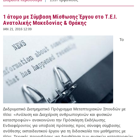
1 άτομο με Σύμβαση Μίσθωσης Έργου στο Τ.Ε.Ι.
Ανατολικής Μακεδονίας & Θράκης
ΙΑΝ 21, 2016 12:09
To
∆ιιδρυµατικό ∆ιατµηµατικό Πρόγραµµα Μεταπτυχιακών Σπουδών µε
τίτλο: «Ανάλυση και ∆ιαχείριση ανθρωπογενών και φυσικών
καταστροφών» ανακοινώνει την Πρόσκληση Εκδήλωσης
Ενδιαφέροντος για υποβολή πρότασης προς σύναψη σύµβασης
ανάθεσης εκπαιδευτικού έργου για τη διδασκαλία του µαθήµατος µε
τίτλο: Τεχνικές παρεµβάσεις για διευθέτηση των φυσικών καταστροφών