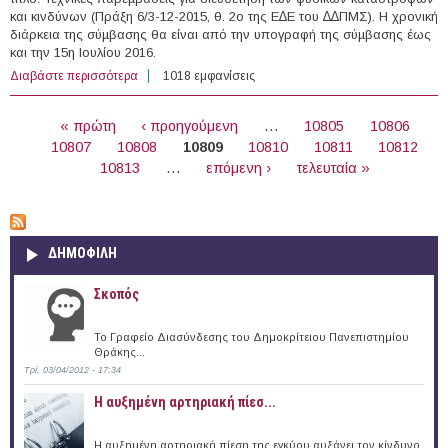
και κινδύνων (Πράξη 6/3-12-2015, θ. 2ο της Ε∆Ε του ∆∆ΠΜΣ). Η χρονική
διάρκεια της σύµβασης θα είναι από την υπογραφή της σύµβασης έως
και την 15η Ιουλίου 2016.
Διαβάστε περισσότερα
για 1 άτομο με Σύμβαση Μίσθωσης Έργου στο Τ.Ε.Ι.
1018 εμφανίσεις
Ανατολικής Μακεδονίας & Θράκης
ΣΕΛΊΔΕΣ
« πρώτη
‹ προηγούμενη
…
10805
10806
10807
10808
10809
10810
10811
10812
10813
…
επόμενη ›
τελευταία »
ΔΗΜΟΦΙΛΗ
Σκοπός
Το Γραφείο Διασύνδεσης του Δημοκρίτειου Πανεπιστημίου
Θράκης...
Τρί, 03/04/2012 - 17:34
Η αυξημένη αρτηριακή πίεσ...
Η αυξημένη αρτηριακή πίεση της εγκύου αυξάνει τον κίνδυνο