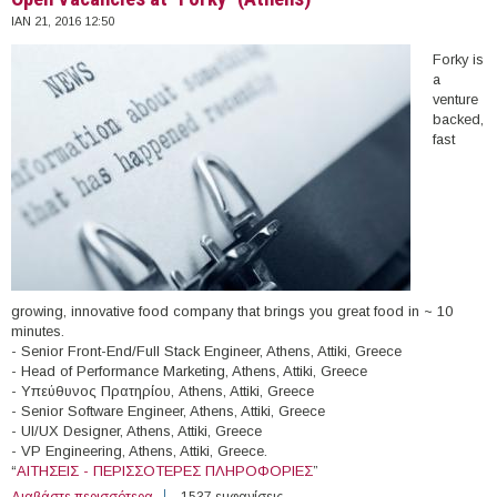
ΙΑΝ 21, 2016 12:50
Forky is
a
venture
backed,
fast
growing, innovative food company that brings you great food in ~ 10
minutes.
- Senior Front-End/Full Stack Engineer, Athens, Attiki, Greece
- Head of Performance Marketing, Athens, Attiki, Greece
- Yπεύθυνος Πρατηρίου, Athens, Attiki, Greece
- Senior Software Engineer, Athens, Attiki, Greece
- UI/UX Designer, Athens, Attiki, Greece
- VP Engineering, Athens, Attiki, Greece.
“
ΑΙΤΗΣΕΙΣ - ΠΕΡΙΣΣΟΤΕΡΕΣ ΠΛΗΡΟΦΟΡΙΕΣ
”
Διαβάστε περισσότερα
για Open Vacancies at "Forky" (Athens)
1537 εμφανίσεις