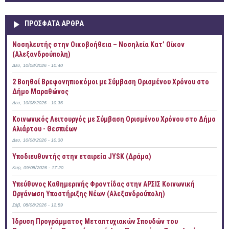
ΠΡOΣΦΑΤΑ AΡΘΡΑ
Νοσηλευτής στην Οικοβοήθεια – Νοσηλεία Κατ’ Οίκον
(Αλεξανδρούπολη)
Δευ, 10/08/2026 - 10:40
2 Βοηθοί Βρεφονηπιοκόμοι με Σύμβαση Ορισμένου Χρόνου στο
Δήμο Μαραθώνος
Δευ, 10/08/2026 - 10:36
Κοινωνικός Λειτουργός με Σύμβαση Ορισμένου Χρόνου στο Δήμο
Αλιάρτου - Θεσπιέων
Δευ, 10/08/2026 - 10:30
Υποδιευθυντής στην εταιρεία JYSK (Δράμα)
Κυρ, 09/08/2026 - 17:20
Yπεύθυνος Καθημερινής Φροντίδας στην ΑΡΣΙΣ Κοινωνική
Οργάνωση Υποστήριξης Νέων (Αλεξανδρούπολη)
Σάβ, 08/08/2026 - 12:59
Ίδρυση Προγράμματος Μεταπτυχιακών Σπουδών του