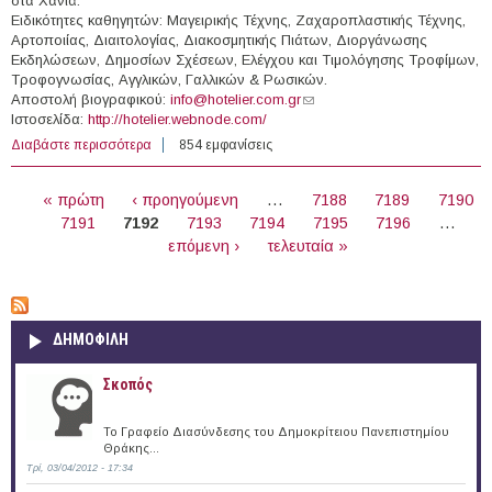
στα Χανιά.
Ειδικότητες καθηγητών: Μαγειρικής Τέχνης, Ζαχαροπλαστικής Τέχνης,
Αρτοποιίας, Διαιτολογίας, Διακοσμητικής Πιάτων, Διοργάνωσης
Εκδηλώσεων, Δημοσίων Σχέσεων, Ελέγχου και Τιμολόγησης Τροφίμων,
Τροφογνωσίας, Αγγλικών, Γαλλικών & Ρωσικών.
Αποστολή βιογραφικού:
info@hotelier.com.gr
(link sends e-mail)
Ιστοσελίδα:
http://hotelier.webnode.com/
Διαβάστε περισσότερα
για Καθηγητές στην τουριστική σχολή "Hotelier Tourism
854 εμφανίσεις
Studies & Training" στα Χανιά
ΣΕΛΊΔΕΣ
« πρώτη
‹ προηγούμενη
…
7188
7189
7190
7191
7192
7193
7194
7195
7196
…
επόμενη ›
τελευταία »
ΔΗΜΟΦΙΛΗ
Σκοπός
Το Γραφείο Διασύνδεσης του Δημοκρίτειου Πανεπιστημίου
Θράκης...
Τρί, 03/04/2012 - 17:34