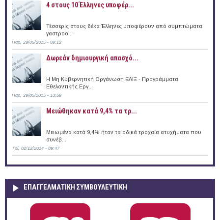
4 στους 10 Έλληνες υποφέρ...
Τέσσερις στους δέκα Έλληνες υποφέρουν από συμπτώματα
γαστροο...
Παρ, 29/05/2015 - 09:12
Δωρεάν δημιουργική απασχό...
Η Μη Κυβερνητική Οργάνωση ΕΛΙΞ - Προγράμματα
Εθελοντικής Εργ...
Παρ, 29/05/2015 - 13:59
Μειώθηκαν κατά 9,4% τα τρ...
Μειωμένα κατά 9,4% ήταν τα οδικά τροχαία ατυχήματα που
συνέβ...
Τρί, 02/12/2014 - 09:47
ΕΠΑΓΓΕΛΜΑΤΙΚΉ ΣΥΜΒΟΥΛΕΥΤΙΚΉ