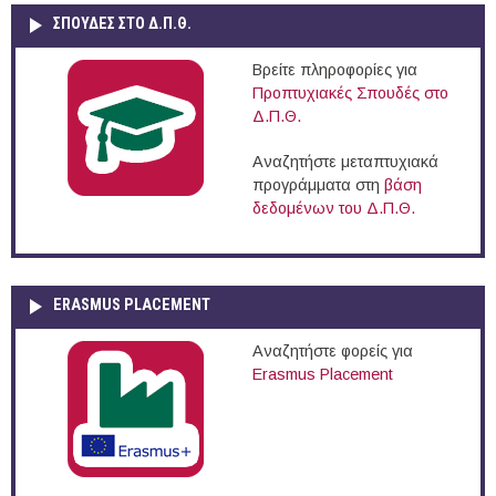
ΣΠΟΥΔΈΣ ΣΤΟ Δ.Π.Θ.
Βρείτε πληροφορίες για
Προπτυχιακές Σπουδές στο
Δ.Π.Θ.
Αναζητήστε μεταπτυχιακά
προγράμματα στη
βάση
δεδομένων του Δ.Π.Θ.
ERASMUS PLACEMENT
Αναζητήστε φορείς για
Erasmus Placement