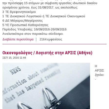
την πρόσληψη 15 ατόμων με σύμβαση εργασίας ιδιωτικού δικαίου
ορισμένου χρόνου, έως 31/08/2017, ως ακολούθως:
3 ΤΕ Βρεφονηπιοκόμοι
1 ΤΕ Διοκητικού Λογιστικού ή ΤΕ Διοικητικού Οικονομικού
6 ΔΕ Μάγειρες/Μαγείρισσες
5 ΥΕ Προσωπικό Καθαριότητας
Περίοδος Υποβολής: 16/09/2016-26/09/2016
Αναλυτικότερα στον παρακάτω σύνδεσμο.
Διαβάστε περισσότερα
για 15 άτομα με Σύμβαση Ορισμένου Χρόνου στο
2164 εμφανίσεις
Ν.Π.Δ.Δ. Οργανισμός Κοινωνικής Πολιτικής &
Αλληλεγγύης Δήμου Αμαρουσίου "Αμαρυσία Άρτεμις"
Οικονομολόγος / Λογιστής στην ΑΡΣΙΣ (Αθήνα)
(Ν.Αττικής)
ΣΕΠ 15, 2016 11:44
Η
ΑΡΣΙΣ
ζητάει:
-