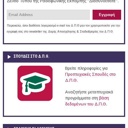
Δελτίο Τύπου της Ραδιοφωνικής Εκπομπής "Διασυνδεθείτε".
Παρακαλώ, όσοι διαθέτετε λογαριασμό e-mail του Δ.Π.Θ μην τον χρησιμοποιείτε για την
εγγραφή σας στο newsletter της Δομής Απασχόλησης & Σταδιοδρομίας του Δ.Π.Θ.
ΣΠΟΥΔΈΣ ΣΤΟ Δ.Π.Θ.
Βρείτε πληροφορίες για
Προπτυχιακές Σπουδές στο
Δ.Π.Θ.
Αναζητήστε μεταπτυχιακά
προγράμματα στη
βάση
δεδομένων του Δ.Π.Θ.