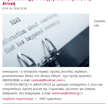
Αττική
ΙΟΥΛ 14, 2016 12:16
-
Ζητείται
νέα
ασκούμενη / η απόφοιτη νομικής σχολής,γνωστής αγγλικών,
μεταναστευτικο δίκαιο στο κέντρο Αθηνά., έχει όρεξη εργασίας
6932010508, e-mail:
rasheali@hotmail.com
(link sends e-mail)
- ΖΗΤΕΙΤΑΙ ΝΕΟΣ/-Α ΔΙΚΗΓΟΡΟΣ με εμπειρία τουλάχιστον 2 ετών και
απαραιτήτως άριστη γνώση της Γερμανικής γλώσσας για άσκηση
δικηγορίας στη Δικηγορική. e-mail:
lawoman@otenet.gr
(link sends e-mail)
Διαβάστε περισσότερα
για Νομικά Στελέχη σε δικηγορικές εταιρείες στην Αττική
3007 εμφανίσεις