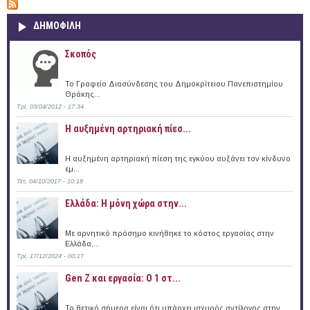
ΔΗΜΟΦΙΛΗ
Σκοπός
Το Γραφείο Διασύνδεσης του Δημοκρίτειου Πανεπιστημίου
Θράκης...
Τρί, 03/04/2012 - 17:34
Η αυξημένη αρτηριακή πίεσ...
Η αυξημένη αρτηριακή πίεση της εγκύου αυξάνει τον κίνδυνο
εμ...
Τετ, 04/10/2017 - 10:18
Ελλάδα: Η μόνη χώρα στην...
Με αρνητικό πρόσημο κινήθηκε το κόστος εργασίας στην
Ελλάδα,...
Τρί, 17/12/2024 - 00:17
Gen Z και εργασία: Ο 1 στ...
Το θετικό σήμερα είναι ότι υπάρχει ισχυρός αντίλογος στην