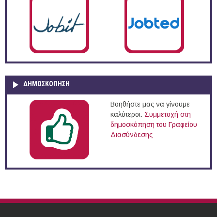
ΔΗΜΟΣΚΌΠΗΣΗ
Βοηθήστε μας να γίνουμε
καλύτεροι.
Συμμετοχή στη
δημοσκόπηση του Γραφείου
Διασύνδεσης