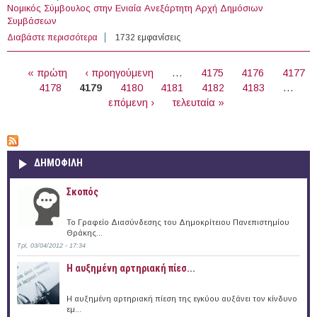
Nομικός Σύμβουλος στην Ενιαία Ανεξάρτητη Αρχή Δημόσιων
Συμβάσεων
Διαβάστε περισσότερα
για Nομικός Σύμβουλος στην Ενιαία Ανεξάρτητη Αρχή
1732 εμφανίσεις
Δημόσιων Συμβάσεων
ΣΕΛΊΔΕΣ
« πρώτη
‹ προηγούμενη
…
4175
4176
4177
4178
4179
4180
4181
4182
4183
…
επόμενη ›
τελευταία »
ΔΗΜΟΦΙΛΗ
Σκοπός
Το Γραφείο Διασύνδεσης του Δημοκρίτειου Πανεπιστημίου
Θράκης...
Τρί, 03/04/2012 - 17:34
Η αυξημένη αρτηριακή πίεσ...
Η αυξημένη αρτηριακή πίεση της εγκύου αυξάνει τον κίνδυνο
εμ...