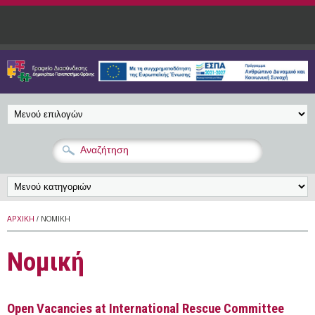
Παράκαμψη προς το κυρίως περιεχόμενο
ΑΡΧΙΚΉ
/ ΝΟΜΙΚΉ
Νομική
Open Vacancies at International Rescue Committee