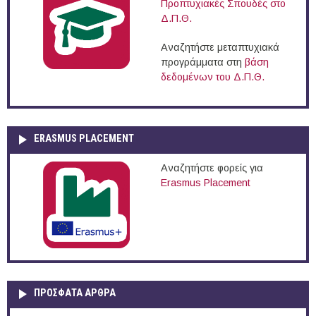
Προπτυχιακές Σπουδές στο
Δ.Π.Θ.
Αναζητήστε μεταπτυχιακά
προγράμματα στη
βάση
δεδομένων του Δ.Π.Θ.
ERASMUS PLACEMENT
Αναζητήστε φορείς για
Erasmus Placement
ΠΡOΣΦΑΤΑ AΡΘΡΑ