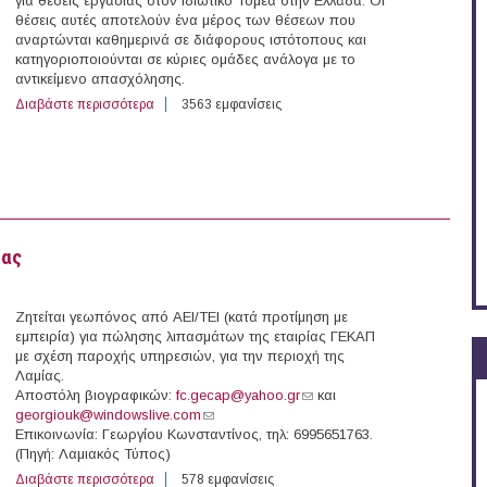
για θέσεις εργασίας στον Ιδιωτικό Τομέα στην Ελλάδα. Οι
θέσεις αυτές αποτελούν ένα μέρος των θέσεων που
αναρτώνται καθημερινά σε διάφορους ιστότοπους και
κατηγοριοποιούνται σε κύριες ομάδες ανάλογα με το
αντικείμενο απασχόλησης.
Διαβάστε περισσότερα
για 253 θέσεις εργασίας στον Ιδιωτικό Τομέα στην Ελλ
3563 εμφανίσεις
ίας
Ζητείται γεωπόνος από ΑΕΙ/ΤΕΙ (κατά προτίμηση με
εμπειρία) για πώλησης λιπασμάτων της εταιρίας ΓΕΚΑΠ
με σχέση παροχής υπηρεσιών, για την περιοχή της
Λαμίας.
Αποστόλη βιογραφικών:
fc.gecap@yahoo.gr
(link sends e-mail)
και
georgiouk@windowslive.com
(link sends e-mail)
Επικοινωνία: Γεωργίου Κωνσταντίνος, τηλ: 6995651763.
(Πηγή: Λαμιακός Τύπος)
Διαβάστε περισσότερα
για Γεωπόνος - Πωλητής για την περιοχή της Λαμίας
578 εμφανίσεις