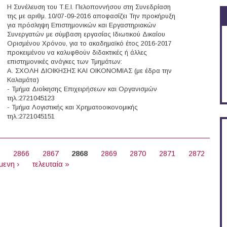
Η Συνέλευση του Τ.Ε.Ι. Πελοποννήσου στη Συνεδρίαση
της με αριθμ. 10/07-09-2016 αποφασίζει Την προκήρυξη
για πρόσληψη Επιστημονικών και Εργαστηριακών
Συνεργατών με σύμβαση εργασίας Ιδιωτικού Δικαίου
Ορισμένου Χρόνου, για το ακαδημαϊκό έτος 2016-2017
προκειμένου να καλυφθούν διδακτικές ή άλλες
επιστημονικές ανάγκες των Τμημάτων:
Α. ΣΧΟΛΗ ΔΙΟΙΚΗΣΗΣ ΚΑΙ ΟΙΚΟΝΟΜΙΑΣ (με έδρα την
Καλαμάτα)
- Τμήμα Διοίκησης Επιχειρήσεων και Οργανισμών
τηλ.:2721045123
- Τμήμα Λογιστικής και Χρηματοοικονομικής
τηλ.:2721045151
ργάτες στο Τ.Ε.Ι. Πελοποννήσου
5
2866
2867
2868
2869
2870
2871
2872
μενη ›
τελευταία »