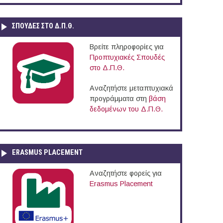
ΣΠΟΥΔΈΣ ΣΤΟ Δ.Π.Θ.
Βρείτε πληροφορίες για
Προπτυχιακές Σπουδές
στο Δ.Π.Θ.
Αναζητήστε μεταπτυχιακά
προγράμματα στη
βάση
δεδομένων του Δ.Π.Θ.
ERASMUS PLACEMENT
Αναζητήστε φορείς για
Erasmus Placement