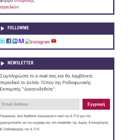
φόρμα
υποβολής
αγγελιών
.
FOLLOWME
NEWSLETTER
Συμπληρώστε το e-mail σας και θα λαμβάνετε
περιοδικά το Δελτίο Τύπου της Ραδιοφωνικής
Εκπομπής "Διασυνδεθείτε".
Παρακαλώ, όσοι διαθέτετε λογαριασμό e-mail του Δ.Π.Θ μην τον
χρησιμοποιείτε για την εγγραφή σας στο newsletter της Δομής Απασχόλησης
& Σταδιοδρομίας του Δ.Π.Θ.