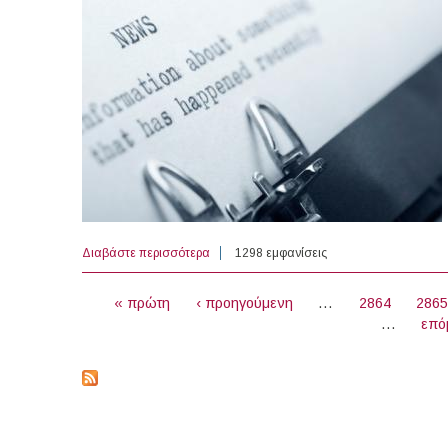
Διαβάστε περισσότερα
για Επιστηµονικοί και Εργαστηριακοί Συνε
1298 εμφανίσεις
ΣΕΛΊΔΕΣ
« πρώτη
‹ προηγούμενη
…
2864
286
…
επό