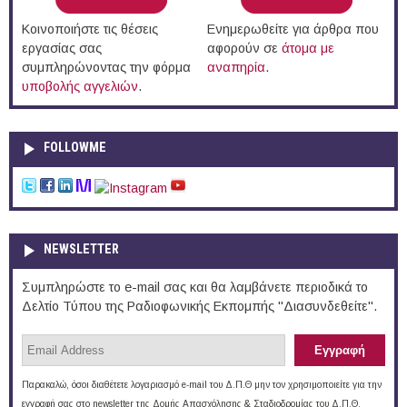
Κοινοποιήστε τις θέσεις
Ενημερωθείτε για άρθρα που
εργασίας σας
αφορούν σε
άτομα με
συμπληρώνοντας την φόρμα
αναπηρία
.
υποβολής αγγελιών
.
FOLLOWME
NEWSLETTER
Συμπληρώστε το e-mail σας και θα λαμβάνετε περιοδικά το
Δελτίο Τύπου της Ραδιοφωνικής Εκπομπής "Διασυνδεθείτε".
Παρακαλώ, όσοι διαθέτετε λογαριασμό e-mail του Δ.Π.Θ μην τον χρησιμοποιείτε για την
εγγραφή σας στο newsletter της Δομής Απασχόλησης & Σταδιοδρομίας του Δ.Π.Θ.