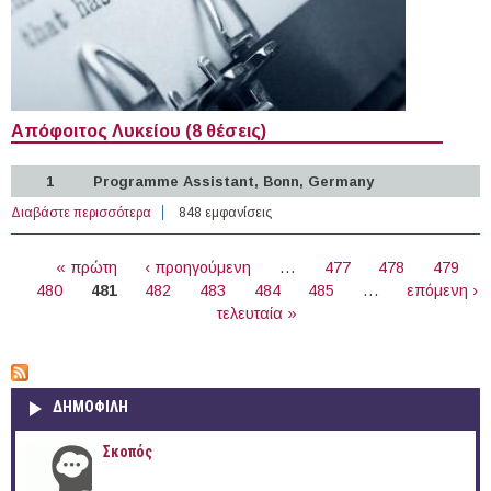
Απόφοιτος Λυκείου (8 θέσεις)
1
Programme Assistant, Bonn, Germany
Διαβάστε περισσότερα
για 34 θέσεις εργασίας σε Διεθνείς Οργανισμούς στο
848 εμφανίσεις
Εξωτερικό (25-08-2020)
ΣΕΛΊΔΕΣ
« πρώτη
‹ προηγούμενη
…
477
478
479
480
481
482
483
484
485
…
επόμενη ›
τελευταία »
ΔΗΜΟΦΙΛΗ
Σκοπός