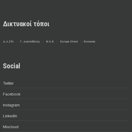
Δικτυακοί τόποι
Δ.Α.ΣΤΑ.
Γ. Διασύνδεσης
Μ.Κ.Ε.
Europe Direct
Euraxess
Social
Twitter
Facebook
Instagram
LinkedIn
Mixcloud