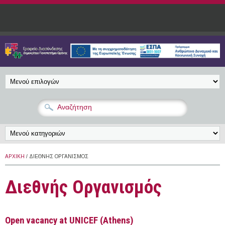
Παράκαμψη προς το κυρίως περιεχόμενο
ΑΡΧΙΚΉ
/ ΔΙΕΘΝΉΣ ΟΡΓΑΝΙΣΜΌΣ
Διεθνής Οργανισμός
Open vacancy at UNICEF (Athens)