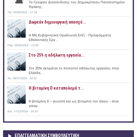
Το Γραφείο Διασύνδεσης του Δημοκρίτειου Πανεπιστημίου
Θράκης...
Τρί, 03/04/2012 - 17:34
Δωρεάν δημιουργική απασχό...
Η Μη Κυβερνητική Οργάνωση ΕΛΙΞ - Προγράμματα
Εθελοντικής Εργ...
Παρ, 29/05/2015 - 13:59
Στο 25% η αδήλωτη εργασία...
Στο 25% εκτιμάται το ποσοστό αδήλωτης εργασίας στην
Ελλάδα,...
Τετ, 06/07/2016 - 20:21
Η βιταμίνη D καταπολεμά τ...
Η βιταμίνη D – γνωστή και ως βιταμίνη του ήλιου – είναι
απαρ...
Δευ, 17/12/2018 - 14:33
ΕΠΑΓΓΕΛΜΑΤΙΚΉ ΣΥΜΒΟΥΛΕΥΤΙΚΉ