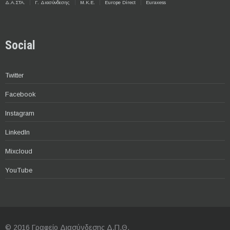
Δ.Α.ΣΤΑ.
Γ. Διασύνδεσης
Μ.Κ.Ε.
Europe Direct
Euraxess
Social
Twitter
Facebook
Instagram
LinkedIn
Mixcloud
YouTube
© 2016 Γραφείο Διασύνδεσης Δ.Π.Θ.