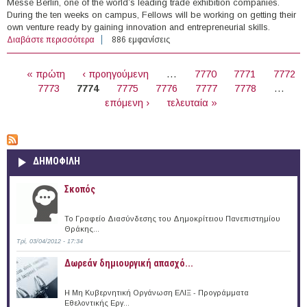
Messe Berlin, one of the world’s leading trade exhibition companies.
During the ten weeks on campus, Fellows will be working on getting their
own venture ready by gaining innovation and entrepreneurial skills.
Διαβάστε περισσότερα
για DO School Fellowship – One Year Program for
886 εμφανίσεις
Entrepreneurs, Germany (2016)
ΣΕΛΊΔΕΣ
« πρώτη
‹ προηγούμενη
…
7770
7771
7772
7773
7774
7775
7776
7777
7778
…
επόμενη ›
τελευταία »
ΔΗΜΟΦΙΛΗ
Σκοπός
Το Γραφείο Διασύνδεσης του Δημοκρίτειου Πανεπιστημίου
Θράκης...
Τρί, 03/04/2012 - 17:34
Δωρεάν δημιουργική απασχό...
Η Μη Κυβερνητική Οργάνωση ΕΛΙΞ - Προγράμματα
Εθελοντικής Εργ...