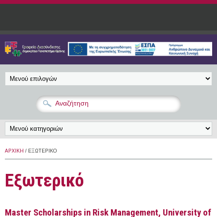
Παράκαμψη προς το κυρίως περιεχόμενο
ΑΡΧΙΚΉ
/ ΕΞΩΤΕΡΙΚΌ
Εξωτερικό
Master Scholarships in Risk Management, University of