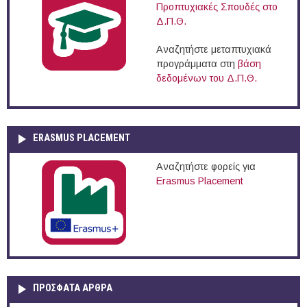
Προπτυχιακές Σπουδές στο
Δ.Π.Θ.
Αναζητήστε μεταπτυχιακά
προγράμματα στη
βάση
δεδομένων του Δ.Π.Θ.
ERASMUS PLACEMENT
Αναζητήστε φορείς για
Erasmus Placement
ΠΡOΣΦΑΤΑ AΡΘΡΑ