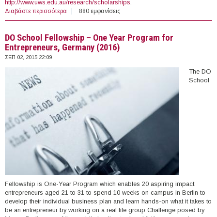
http://www.uws.edu.au/research/scholarships
.
Διαβάστε περισσότερα
για Four (4) PhD Fellowships, Western Sydney
880 εμφανίσεις
University, Australia (2015-2016)
DO School Fellowship – One Year Program for
Entrepreneurs, Germany (2016)
ΣΕΠ 02, 2015 22:09
The DO
School
Fellowship is One-Year Program which enables 20 aspiring impact
entrepreneurs aged 21 to 31 to spend 10 weeks on campus in Berlin to
develop their individual business plan and learn hands-on what it takes to
be an entrepreneur by working on a real life group Challenge posed by