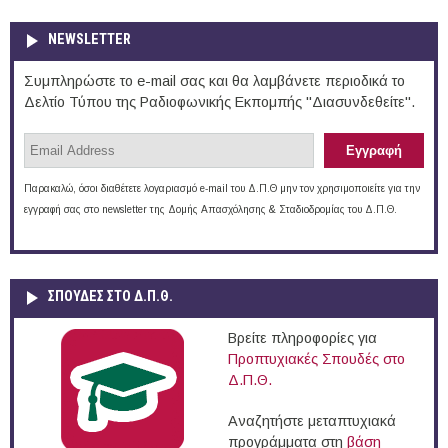
NEWSLETTER
Συμπληρώστε το e-mail σας και θα λαμβάνετε περιοδικά το
Δελτίο Τύπου της Ραδιοφωνικής Εκπομπής "Διασυνδεθείτε".
Παρακαλώ, όσοι διαθέτετε λογαριασμό e-mail του Δ.Π.Θ μην τον χρησιμοποιείτε για την
εγγραφή σας στο newsletter της Δομής Απασχόλησης & Σταδιοδρομίας του Δ.Π.Θ.
ΣΠΟΥΔΈΣ ΣΤΟ Δ.Π.Θ.
Βρείτε πληροφορίες για
Προπτυχιακές Σπουδές στο
Δ.Π.Θ.
Αναζητήστε μεταπτυχιακά
προγράμματα στη
βάση