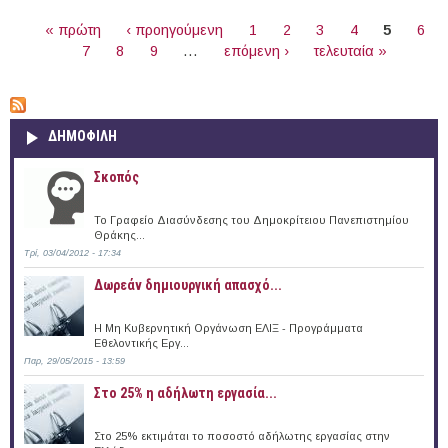
ΣΕΛΊΔΕΣ
« πρώτη
‹ προηγούμενη
1
2
3
4
5
6
7
8
9
…
επόμενη ›
τελευταία »
ΔΗΜΟΦΙΛΗ
Σκοπός
Το Γραφείο Διασύνδεσης του Δημοκρίτειου Πανεπιστημίου
Θράκης...
Τρί, 03/04/2012 - 17:34
Δωρεάν δημιουργική απασχό...
Η Μη Κυβερνητική Οργάνωση ΕΛΙΞ - Προγράμματα
Εθελοντικής Εργ...
Παρ, 29/05/2015 - 13:59
Στο 25% η αδήλωτη εργασία...
Στο 25% εκτιμάται το ποσοστό αδήλωτης εργασίας στην