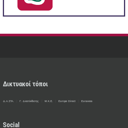
Δικτυακοί τόποι
Δ.Α.ΣΤΑ.
Γ. Διασύνδεσης
Μ.Κ.Ε.
Europe Direct
Euraxess
Social