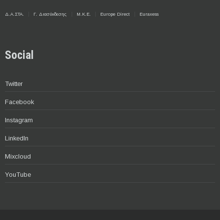
Δ.Α.ΣΤΑ.
Γ. Διασύνδεσης
Μ.Κ.Ε.
Europe Direct
Euraxess
Social
Twitter
Facebook
Instagram
LinkedIn
Mixcloud
YouTube