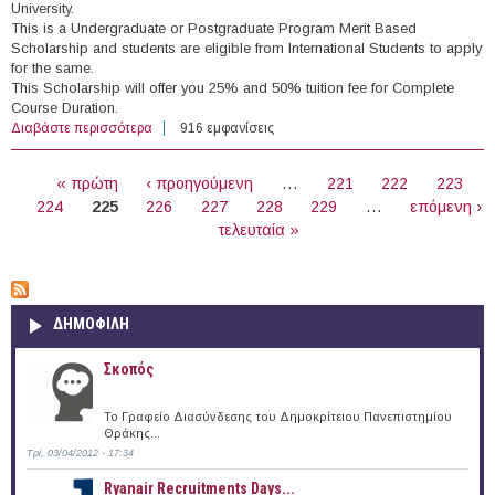
University.
This is a Undergraduate or Postgraduate Program Merit Based
Scholarship and students are eligible from International Students to apply
for the same.
This Scholarship will offer you 25% and 50% tuition fee for Complete
Course Duration.
Διαβάστε περισσότερα
για Vice-Chancellor’s International High Achiever’s
916 εμφανίσεις
Undergraduate or Postgraduate Scholarships, Charles
ΣΕΛΊΔΕΣ
Darwin University, Australia (2015-2016)
« πρώτη
‹ προηγούμενη
…
221
222
223
224
225
226
227
228
229
…
επόμενη ›
τελευταία »
ΔΗΜΟΦΙΛΗ
Σκοπός
Το Γραφείο Διασύνδεσης του Δημοκρίτειου Πανεπιστημίου
Θράκης...
Τρί, 03/04/2012 - 17:34
Ryanair Recruitments Days...