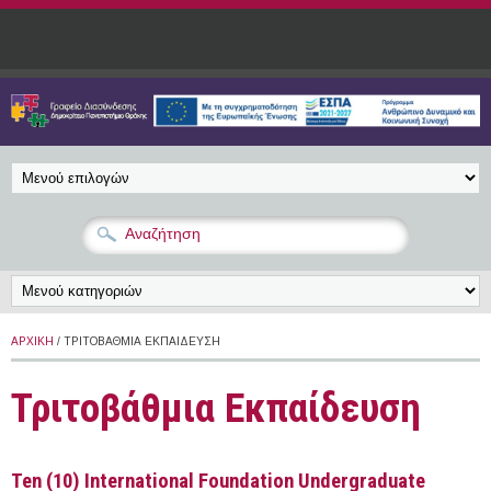
Παράκαμψη προς το κυρίως περιεχόμενο
ΑΡΧΙΚΉ
/ ΤΡΙΤΟΒΆΘΜΙΑ ΕΚΠΑΊΔΕΥΣΗ
Τριτοβάθμια Εκπαίδευση
Ten (10) International Foundation Undergraduate