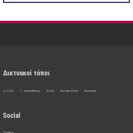
Δικτυακοί τόποι
Δ.Α.ΣΤΑ.
Γ. Διασύνδεσης
Μ.Κ.Ε.
Europe Direct
Euraxess
Social
Twitter