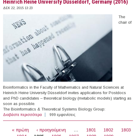
Heinrich Heine University Düsseldorf, Germany (2016)
ΔΕΚ 22, 2015 13:23
The
chair of
Bioinformatics in the Faculty of Mathematics and Natural Sciences at
Heinrich Heine University Düsseldorf invites applications for Postdocs
and PhD candidates – theoretical biology (metabolic models) starting as
soon as possible.
The Bioinformatics & Theoretical Systems Biology Group:
Διαβάστε περισσότερα
για PhD & Postdoctoral Positions in theoretical biology,
999 εμφανίσεις
Heinrich Heine University Düsseldorf, Germany (2016)
ΣΕΛΊΔΕΣ
« πρώτη
‹ προηγούμενη
…
1801
1802
1803