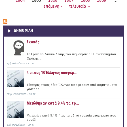
1804
1805
1806
1807
1808
1809
…
επόμενη ›
τελευταία »
ΔΗΜΟΦΙΛΗ
Σκοπός
Το Γραφείο Διασύνδεσης του Δημοκρίτειου Πανεπιστημίου
Θράκης...
Τρί, 03/04/2012 - 17:34
4 στους 10 Έλληνες υποφέρ...
Τέσσερις στους δέκα Έλληνες υποφέρουν από συμπτώματα
γαστροο...
Παρ, 29/05/2015 - 09:12
Μειώθηκαν κατά 9,4% τα τρ...
Μειωμένα κατά 9,4% ήταν τα οδικά τροχαία ατυχήματα που
συνέβ...
Τρί, 02/12/2014 - 09:47