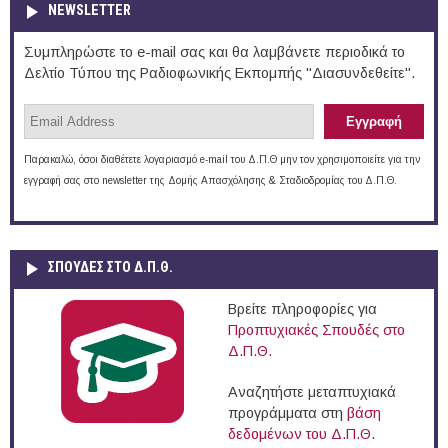
NEWSLETTER
Συμπληρώστε το e-mail σας και θα λαμβάνετε περιοδικά το
Δελτίο Τύπου της Ραδιοφωνικής Εκπομπής "Διασυνδεθείτε".
Παρακαλώ, όσοι διαθέτετε λογαριασμό e-mail του Δ.Π.Θ μην τον χρησιμοποιείτε για την
εγγραφή σας στο newsletter της Δομής Απασχόλησης & Σταδιοδρομίας του Δ.Π.Θ.
ΣΠΟΥΔΈΣ ΣΤΟ Δ.Π.Θ.
Βρείτε πληροφορίες για
Προπτυχιακές Σπουδές στο
Δ.Π.Θ.
Αναζητήστε μεταπτυχιακά
προγράμματα στη
βάση
δεδομένων του Δ.Π.Θ.