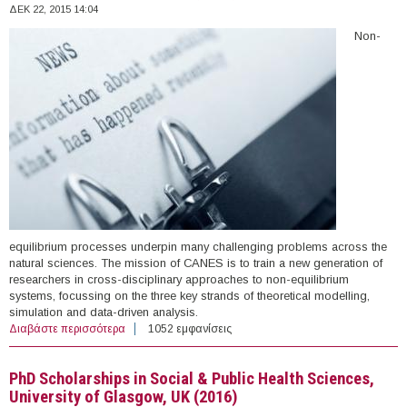
ΔΕΚ 22, 2015 14:04
Non-
equilibrium processes underpin many challenging problems across the
natural sciences. The mission of CANES is to train a new generation of
researchers in cross-disciplinary approaches to non-equilibrium
systems, focussing on the three key strands of theoretical modelling,
simulation and data-driven analysis.
Διαβάστε περισσότερα
για Ten (10) PhD Scholarships in Non-Equilibrium
1052 εμφανίσεις
Systems, King's College London, UK (2016)
PhD Scholarships in Social & Public Health Sciences,
University of Glasgow, UK (2016)