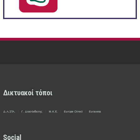
Δικτυακοί τόποι
Δ.Α.ΣΤΑ.
Γ. Διασύνδεσης
Μ.Κ.Ε.
Europe Direct
Euraxess
Social