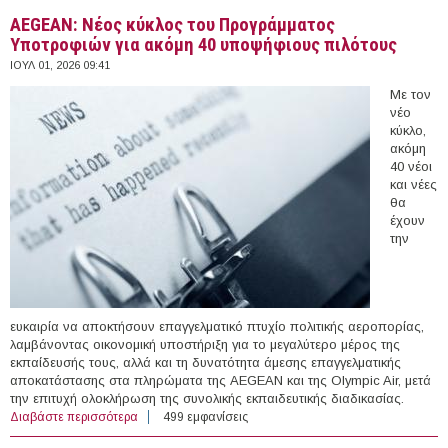
AEGEAN: Νέος κύκλος του Προγράμματος
Υποτροφιών για ακόμη 40 υποψήφιους πιλότους
ΙΟΥΛ 01, 2026 09:41
Με τον
νέο
κύκλο,
ακόμη
40 νέοι
και νέες
θα
έχουν
την
ευκαιρία να αποκτήσουν επαγγελματικό πτυχίο πολιτικής αεροπορίας,
λαμβάνοντας οικονομική υποστήριξη για το μεγαλύτερο μέρος της
εκπαίδευσής τους, αλλά και τη δυνατότητα άμεσης επαγγελματικής
αποκατάστασης στα πληρώματα της AEGEAN και της Olympic Air, μετά
την επιτυχή ολοκλήρωση της συνολικής εκπαιδευτικής διαδικασίας.
Διαβάστε περισσότερα
για AEGEAN: Νέος κύκλος του Προγράμματος
499 εμφανίσεις
Υποτροφιών για ακόμη 40 υποψήφιους πιλότους