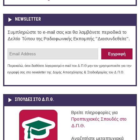
NEWSLETTER
Συμπληρώστε το e-mail σας και θα λαμβάνετε περιοδικά το
Δελτίο Τύπου της Ραδιοφωνικής Εκπομπής "Διασυνδεθείτε".
Παρακαλώ, όσοι διαθέτετε λογαριασμό e-mail του Δ.Π.Θ μην τον χρησιμοποιείτε για την
εγγραφή σας στο newsletter της Δομής Απασχόλησης & Σταδιοδρομίας του Δ.Π.Θ.
ΣΠΟΥΔΈΣ ΣΤΟ Δ.Π.Θ.
Βρείτε πληροφορίες για
Προπτυχιακές Σπουδές στο
Δ.Π.Θ.
Αναζητήστε μεταπτυχιακά