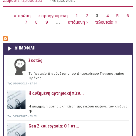
Διαβάστε περισσότερα
για 3ος Κύκλος Σπουδών Lidl UP: Learn & Work
448 εμφανίσεις
ΣΕΛΊΔΕΣ
« πρώτη
‹ προηγούμενη
1
2
3
4
5
6
7
8
9
…
επόμενη ›
τελευταία »
ΔΗΜΟΦΙΛΗ
Σκοπός
Το Γραφείο Διασύνδεσης του Δημοκρίτειου Πανεπιστημίου
Θράκης...
Τρί, 03/04/2012 - 17:34
Η αυξημένη αρτηριακή πίεσ...
Η αυξημένη αρτηριακή πίεση της εγκύου αυξάνει τον κίνδυνο
εμ...
Τετ, 04/10/2017 - 10:18
Gen Z και εργασία: Ο 1 στ...