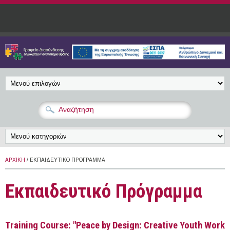
Παράκαμψη προς το κυρίως περιεχόμενο
ΑΡΧΙΚΉ
/ ΕΚΠΑΙΔΕΥΤΙΚΌ ΠΡΌΓΡΑΜΜΑ
Εκπαιδευτικό Πρόγραμμα
Training Course: "Peace by Design: Creative Youth Work