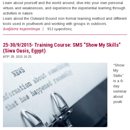
Learn about yourself and the world around, dive into your own personal
virtues and weaknesses, and experience the experiential learning through
activities in nature.
Learn about the Outward Bound non-formal learning method and different
tools used in youthwork and working with groups in outdoors.
Διαβάστε περισσότερα
για 4-11/7/2015- Training Course: Dive into yourself!
912 εμφανίσεις
(Croatia)
25-30/9/2015- Training Course: SMS “Show My Skills”
(Siwa Oasis, Egypt)
ΑΠΡ 28, 2015 16:25
“Show
My
Skills”
is a 6-
day
seminar
about
youth