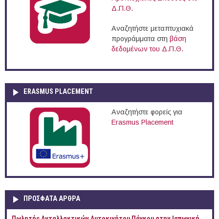
Δ.Π.Θ.
Αναζητήστε μεταπτυχιακά
προγράμματα στη
βάση
δεδομένων του Δ.Π.Θ.
ERASMUS PLACEMENT
Αναζητήστε φορείς για
Erasmus Placement
ΠΡOΣΦΑΤΑ AΡΘΡΑ
Πωλητής Ανταλλακτικών Αυτοκινήτου Πάγκου στην Ιαπωνική