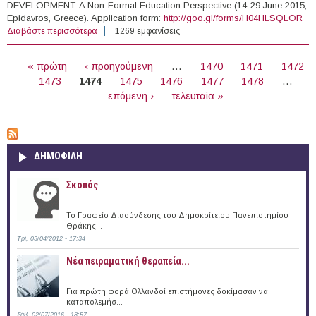
DEVELOPMENT: A Non-Formal Education Perspective (14-29 June 2015,
Epidavros, Greece). Application form:
http://goo.gl/forms/H04HLSQLOR
Διαβάστε περισσότερα
για 14-29/6/2015- Training Course: Arts for Social
1269 εμφανίσεις
Development (Epidavros, Greece)
ΣΕΛΊΔΕΣ
« πρώτη
‹ προηγούμενη
…
1470
1471
1472
1473
1474
1475
1476
1477
1478
…
επόμενη ›
τελευταία »
ΔΗΜΟΦΙΛΗ
Σκοπός
Το Γραφείο Διασύνδεσης του Δημοκρίτειου Πανεπιστημίου
Θράκης...
Τρί, 03/04/2012 - 17:34
Νέα πειραματική θεραπεία...
Για πρώτη φορά Ολλανδοί επιστήμονες δοκίμασαν να
καταπολεμήσ...
Σάβ, 02/07/2016 - 18:57