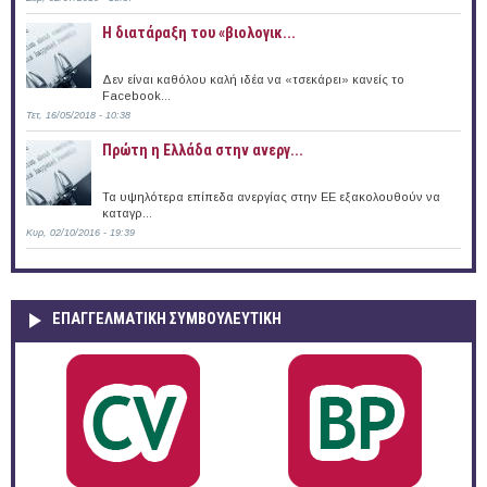
Η διατάραξη του «βιολογικ...
Δεν είναι καθόλου καλή ιδέα να «τσεκάρει» κανείς το
Facebook...
Τετ, 16/05/2018 - 10:38
Πρώτη η Ελλάδα στην ανεργ...
Τα υψηλότερα επίπεδα ανεργίας στην ΕΕ εξακολουθούν να
καταγρ...
Κυρ, 02/10/2016 - 19:39
ΕΠΑΓΓΕΛΜΑΤΙΚΉ ΣΥΜΒΟΥΛΕΥΤΙΚΉ