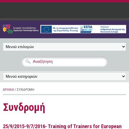
Παράκαμψη προς το κυρίως περιεχόμενο
ΑΡΧΙΚΉ
/ ΣΥΝΔΡΟΜΉ
Συνδρομή
25/9/2015-9/7/2016- Training of Trainers for European