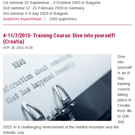
1st seminar 25 September - 4 October 2015 in Bulgaria
2nd seminar 12 -21 February 2016 in Germany
3rd seminar 3-9 July 2016 in Belgium
Διαβάστε περισσότερα
για 25/9/2015-9/7/2016- Training of Trainers for
1003 εμφανίσεις
European Erasmus+: Youth in Action Projects 2015/2016
(Bulgaria, Germany, Belgium - FR)
4-11/7/2015- Training Course: Dive into yourself!
(Croatia)
ΑΠΡ 28, 2015 16:28
Dive
into
yourself!
is an 8-
day
training
course,
taking
place in
Croatia
from 4th
to 11th
July
2015. in a challenging environment of the Velebit mountain and the
Adriatic sea.