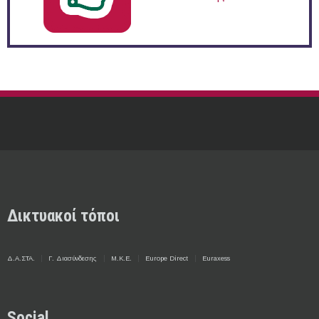
Δικτυακοί τόποι
Δ.Α.ΣΤΑ.
Γ. Διασύνδεσης
Μ.Κ.Ε.
Europe Direct
Euraxess
Social