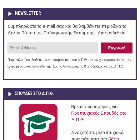
NEWSLETTER
Συμπληρώστε το e-mail σας και θα λαμβάνετε περιοδικά το
Δελτίο Τύπου της Ραδιοφωνικής Εκπομπής "Διασυνδεθείτε".
Παρακαλώ, όσοι διαθέτετε λογαριασμό e-mail του Δ.Π.Θ μην τον χρησιμοποιείτε για την
εγγραφή σας στο newsletter της Δομής Απασχόλησης & Σταδιοδρομίας του Δ.Π.Θ.
ΣΠΟΥΔΈΣ ΣΤΟ Δ.Π.Θ.
Βρείτε πληροφορίες για
Προπτυχιακές Σπουδές στο
Δ.Π.Θ.
Αναζητήστε μεταπτυχιακά
προγράμματα στη
βάση