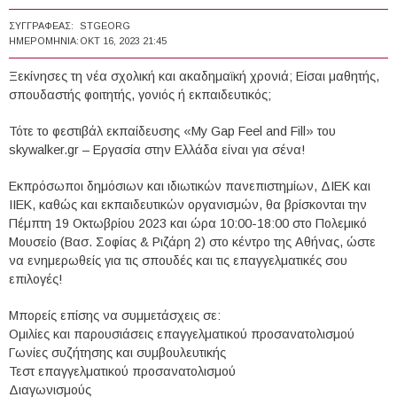
ΣΥΓΓΡΑΦΈΑΣ:
STGEORG
ΗΜΕΡΟΜΗΝΊΑ:
ΟΚΤ 16, 2023 21:45
Ξεκίνησες τη νέα σχολική και ακαδημαϊκή χρονιά; Είσαι μαθητής,
σπουδαστής φοιτητής, γονιός ή εκπαιδευτικός;
Τότε το φεστιβάλ εκπαίδευσης «My Gap Feel and Fill» του
skywalker.gr – Εργασία στην Ελλάδα είναι για σένα!
Εκπρόσωποι δημόσιων και ιδιωτικών πανεπιστημίων, ΔΙΕΚ και
ΙIΕΚ, καθώς και εκπαιδευτικών οργανισμών, θα βρίσκονται την
Πέμπτη 19 Οκτωβρίου 2023 και ώρα 10:00-18:00 στο Πολεμικό
Μουσείο (Βασ. Σοφίας & Ριζάρη 2) στο κέντρο της Αθήνας, ώστε
να ενημερωθείς για τις σπουδές και τις επαγγελματικές σου
επιλογές!
Μπορείς επίσης να συμμετάσχεις σε:
Ομιλίες και παρουσιάσεις επαγγελματικού προσανατολισμού
Γωνίες συζήτησης και συμβουλευτικής
Τεστ επαγγελματικού προσανατολισμού
Διαγωνισμούς