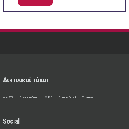
Δικτυακοί τόποι
Δ.Α.ΣΤΑ.
Γ. Διασύνδεσης
Μ.Κ.Ε.
Europe Direct
Euraxess
Social