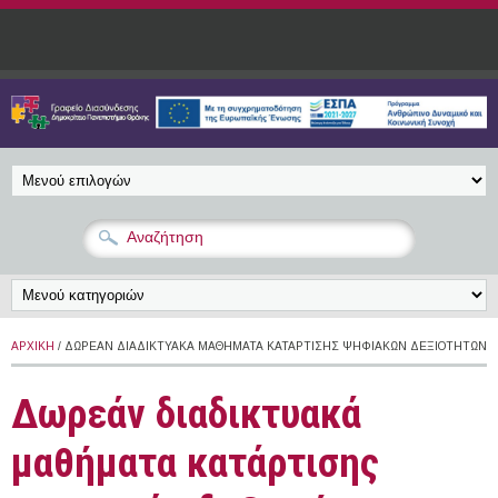
Παράκαμψη προς το κυρίως περιεχόμενο
ΑΡΧΙΚΉ
/ ΔΩΡΕΆΝ ΔΙΑΔΙΚΤΥΑΚΆ ΜΑΘΉΜΑΤΑ ΚΑΤΆΡΤΙΣΗΣ ΨΗΦΙΑΚΏΝ ΔΕΞΙΟΤΉΤΩΝ
Δωρεάν διαδικτυακά
μαθήματα κατάρτισης