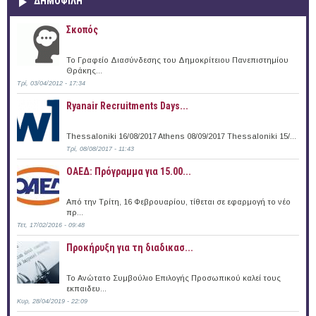
ΔΗΜΟΦΙΛΗ
Σκοπός
Το Γραφείο Διασύνδεσης του Δημοκρίτειου Πανεπιστημίου
Θράκης...
Τρί, 03/04/2012 - 17:34
Ryanair Recruitments Days...
Thessaloniki 16/08/2017 Athens 08/09/2017 Thessaloniki 15/...
Τρί, 08/08/2017 - 11:43
ΟΑΕΔ: Πρόγραμμα για 15.00...
Από την Τρίτη, 16 Φεβρουαρίου, τίθεται σε εφαρμογή το νέο
πρ...
Τετ, 17/02/2016 - 09:48
Προκήρυξη για τη διαδικασ...
Το Ανώτατο Συμβούλιο Επιλογής Προσωπικού καλεί τους
εκπαιδευ...
Κυρ, 28/04/2019 - 22:09