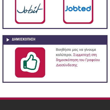
ΔΗΜΟΣΚΌΠΗΣΗ
Βοηθήστε μας να γίνουμε
καλύτεροι.
Συμμετοχή στη
δημοσκόπηση του Γραφείου
Διασύνδεσης