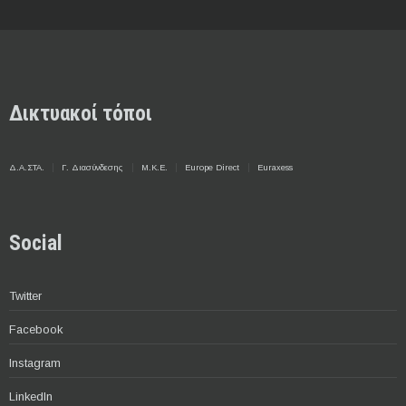
Δικτυακοί τόποι
Δ.Α.ΣΤΑ.
Γ. Διασύνδεσης
Μ.Κ.Ε.
Europe Direct
Euraxess
Social
Twitter
Facebook
Instagram
LinkedIn