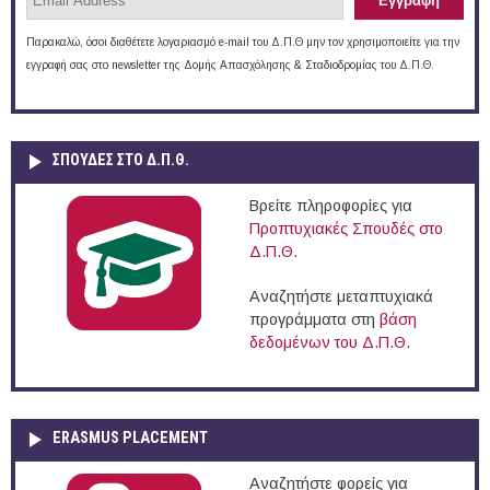
Παρακαλώ, όσοι διαθέτετε λογαριασμό e-mail του Δ.Π.Θ μην τον χρησιμοποιείτε για την
εγγραφή σας στο newsletter της Δομής Απασχόλησης & Σταδιοδρομίας του Δ.Π.Θ.
ΣΠΟΥΔΈΣ ΣΤΟ Δ.Π.Θ.
Βρείτε πληροφορίες για
Προπτυχιακές Σπουδές στο
Δ.Π.Θ.
Αναζητήστε μεταπτυχιακά
προγράμματα στη
βάση
δεδομένων του Δ.Π.Θ.
ERASMUS PLACEMENT
Αναζητήστε φορείς για