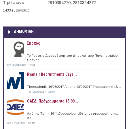
Τηλέφωνο:
2810394270, 2810394272
mail)
1433 εμφανίσεις
ΔΗΜΟΦΙΛΗ
Σκοπός
Το Γραφείο Διασύνδεσης του Δημοκρίτειου Πανεπιστημίου
Θράκης...
Τρί, 03/04/2012 - 17:34
Ryanair Recruitments Days...
Thessaloniki 16/08/2017 Athens 08/09/2017 Thessaloniki 15/...
Τρί, 08/08/2017 - 11:43
ΟΑΕΔ: Πρόγραμμα για 15.00...
Από την Τρίτη, 16 Φεβρουαρίου, τίθεται σε εφαρμογή το νέο
πρ...
Τετ, 17/02/2016 - 09:48