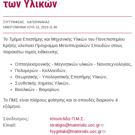
των Υλικών
ΣΥΓΓΡΑΦΈΑΣ:
KATERINAKAZ
ΗΜΕΡΟΜΗΝΊΑ:
ΙΟΥΛ 15, 2019 11:46
Το Τμήμα Επιστήμης και Μηχανικής Υλικών του Πανεπιστημίου
Κρήτης υλοποιεί Πρόγραμμα Μεταπτυχιακών Σπουδών στους
παρακάτω τομείς ειδίκευσης:
Οπτοηλεκτρονικής - Μαγνητικών υλικών - Νανοτεχνολογίας,
Πολυμερών - Κολλοειδών,
Θεωρητικής - Υπολογιστικής Επιστήμης Υλικών,
Συνθετικής Χημείας Υλικών,
Βιοϋλικών - Βιομορίων.
To ΠΜΣ είναι πλήρους φοίτησης και οι σπουδές διαρκούν 4
εξάμηνα.
Σύνδεσμος:
Ιστοσελίδα Π.Μ.Σ.
Email:
stratigis@materials.uoc.gr
(link sends e-
fsygelaki@materials.uoc.gr
mail)
(link sends e-