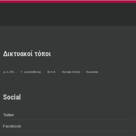
Δικτυακοί τόποι
Δ.Α.ΣΤΑ.
Γ. Διασύνδεσης
Μ.Κ.Ε.
Europe Direct
Euraxess
Social
Twitter
Facebook