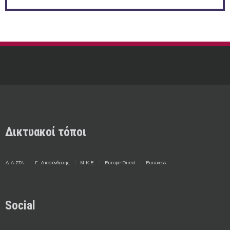
Δικτυακοί τόποι
Δ.Α.ΣΤΑ.
Γ. Διασύνδεσης
Μ.Κ.Ε.
Europe Direct
Euraxess
Social