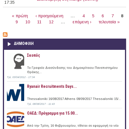
17:35
ΣΕΛΊΔΕΣ
« πρώτη
‹ προηγούμενη
…
4
5
6
7
8
9
10
11
12
…
επόμενη ›
τελευταία »
ΔΗΜΟΦΙΛΗ
Σκοπός
Το Γραφείο Διασύνδεσης του Δημοκρίτειου Πανεπιστημίου
Θράκης...
Τρί, 03/04/2012 - 17:34
Ryanair Recruitments Days...
Thessaloniki 16/08/2017 Athens 08/09/2017 Thessaloniki 15/...
Τρί, 08/08/2017 - 11:43
ΟΑΕΔ: Πρόγραμμα για 15.00...
Από την Τρίτη, 16 Φεβρουαρίου, τίθεται σε εφαρμογή το νέο