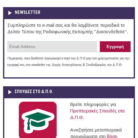
NEWSLETTER
Συμπληρώστε το e-mail σας και θα λαμβάνετε περιοδικά το
Δελτίο Τύπου της Ραδιοφωνικής Εκπομπής "Διασυνδεθείτε".
Παρακαλώ, όσοι διαθέτετε λογαριασμό e-mail του Δ.Π.Θ μην τον χρησιμοποιείτε για την
εγγραφή σας στο newsletter της Δομής Απασχόλησης & Σταδιοδρομίας του Δ.Π.Θ.
ΣΠΟΥΔΈΣ ΣΤΟ Δ.Π.Θ.
Βρείτε πληροφορίες για
Προπτυχιακές Σπουδές στο
Δ.Π.Θ.
Αναζητήστε μεταπτυχιακά
προγράμματα στη
βάση