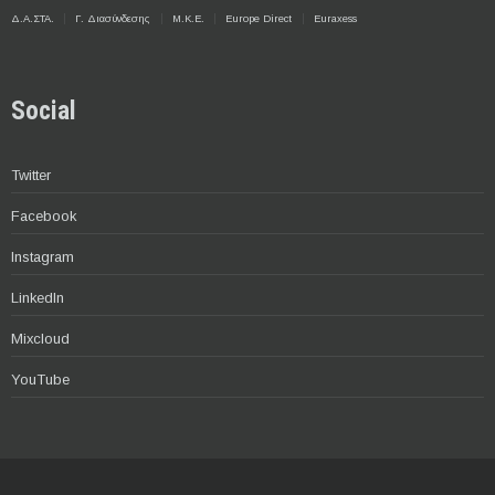
Δ.Α.ΣΤΑ.
Γ. Διασύνδεσης
Μ.Κ.Ε.
Europe Direct
Euraxess
Social
Twitter
Facebook
Instagram
LinkedIn
Mixcloud
YouTube