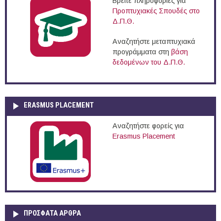
Βρείτε πληροφορίες για
Προπτυχιακές Σπουδές στο
Δ.Π.Θ.
Αναζητήστε μεταπτυχιακά
προγράμματα στη
βάση
δεδομένων του Δ.Π.Θ.
ERASMUS PLACEMENT
Αναζητήστε φορείς για
Erasmus Placement
ΠΡOΣΦΑΤΑ AΡΘΡΑ