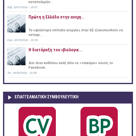
καταπολεμήσ...
Σάβ, 02/07/2016 - 18:57
Πρώτη η Ελλάδα στην ανεργ...
Τα υψηλότερα επίπεδα ανεργίας στην ΕΕ εξακολουθούν να
καταγρ...
Κυρ, 02/10/2016 - 19:39
Η διατάραξη του «βιολογικ...
Δεν είναι καθόλου καλή ιδέα να «τσεκάρει» κανείς το
Facebook...
Τετ, 16/05/2018 - 10:38
ΕΠΑΓΓΕΛΜΑΤΙΚΉ ΣΥΜΒΟΥΛΕΥΤΙΚΉ