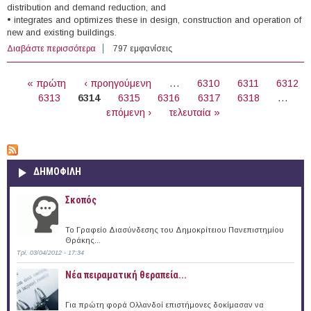
distribution and demand reduction, and
• integrates and optimizes these in design, construction and operation of
new and existing buildings.
Διαβάστε περισσότερα
για PDEng Program Solar roofs and facades: Energy-
797 εμφανίσεις
harvesting in the built environment at the Eindhoven
ΣΕΛΊΔΕΣ
University of Technology
« πρώτη
‹ προηγούμενη
…
6310
6311
6312
6313
6314
6315
6316
6317
6318
…
επόμενη ›
τελευταία »
ΔΗΜΟΦΙΛΗ
Σκοπός
Το Γραφείο Διασύνδεσης του Δημοκρίτειου Πανεπιστημίου
Θράκης...
Τρί, 03/04/2012 - 17:34
Νέα πειραματική θεραπεία...
Για πρώτη φορά Ολλανδοί επιστήμονες δοκίμασαν να