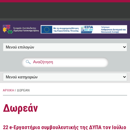
Παράκαμψη προς το κυρίως περιεχόμενο
ΑΡΧΙΚΉ
/ ΔΩΡΕΆΝ
Δωρεάν
22 e-Εργαστήρια συμβουλευτικής της ΔΥΠΑ τον Ιούλιο