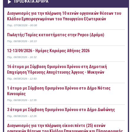
ΠΡOΣΦΑΤΑ AΡΘΡΑ
Διαγωνισμός για την πλήρωση 10 κενών οργανικών θέσεων του
Κλάδου Εμπειρογνωμόνων του Υπουργείου Εξωτερικών
Παρ, 07/08/2026 - 00:08
Πωλητής/Ταμίας καταστήματος στην Pepco (Δράμα)
Πέμ, 06/08/2026 - 18:13
12-13/09/2026 - Ημέρες Καριέρας Αθήνας 2026
Πέμ, 06/08/2026 - 16:32
16 άτομα με Σύμβαση Ορισμένου Χρόνου στη Δημοτική
Επιχείρηση Ύδρευσης Αποχέτευσης Άργους - Μυκηνών
Πέμ, 06/08/2026 - 12:50
1 άτομο με Σύμβαση Ορισμένου Χρόνου στο Δήμο Νότιας
Κυνουρίας
Πέμ, 06/08/2026 - 12:35
3 άτομα με Σύμβαση Ορισμένου Χρόνου στο Δήμο Δωδώνης
Πέμ, 06/08/2026 - 12:26
Διαγωνισμός για την πλήρωση είκοσι πέντε (25) κενών
οργανικών θέσεων του Κλάδου Επικοινωνιών και Πληροφορικής