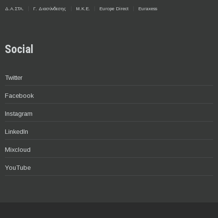
Δ.Α.ΣΤΑ.
Γ. Διασύνδεσης
Μ.Κ.Ε.
Europe Direct
Euraxess
Social
Twitter
Facebook
Instagram
LinkedIn
Mixcloud
YouTube