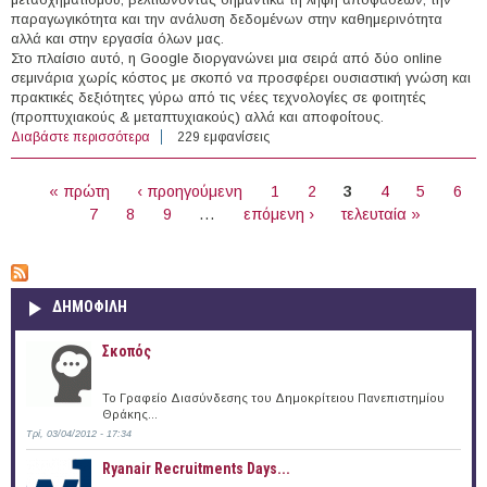
παραγωγικότητα και την ανάλυση δεδομένων στην καθημερινότητα
αλλά και στην εργασία όλων μας.
Στο πλαίσιο αυτό, η Google διοργανώνει μια σειρά από δύο online
σεμινάρια χωρίς κόστος με σκοπό να προσφέρει ουσιαστική γνώση και
πρακτικές δεξιότητες γύρω από τις νέες τεχνολογίες σε φοιτητές
(προπτυχιακούς & μεταπτυχιακούς) αλλά και αποφοίτους.
Διαβάστε περισσότερα
για Εκπαιδευτικά σεμινάρια χωρίς κόστος για την
229 εμφανίσεις
Τεχνητή Νοημοσύνη από την Google!
ΣΕΛΊΔΕΣ
« πρώτη
‹ προηγούμενη
1
2
3
4
5
6
7
8
9
…
επόμενη ›
τελευταία »
ΔΗΜΟΦΙΛΗ
Σκοπός
Το Γραφείο Διασύνδεσης του Δημοκρίτειου Πανεπιστημίου
Θράκης...
Τρί, 03/04/2012 - 17:34
Ryanair Recruitments Days...