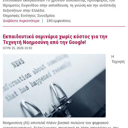
επετειακών εκδηλώσεων 70 χρόνων αδιάλειπτης προσφοράς του
Ιδρύματος Ευγενίδου στην εκπαίδευση, τη γνώση και την ανάπτυξη
δεξιοτήτων στην Ελλάδα.
Θεματικές Ενότητες Συνεδρίου
Διαβάστε περισσότερα
για 16-17/06/2026 - Future Skills Sphere (Αθήνα)
180 εμφανίσεις
Εκπαιδευτικά σεμινάρια χωρίς κόστος για την
Τεχνητή Νοημοσύνη από την Google!
ΙΟΥΝ 15, 2026 10:30
Η
Τεχνητή
Νοημοσύνη (ΑΙ) αποτελεί πλέον βασικό πυλώνα του ψηφιακού
μετασχηματισμού, βελτιώνοντας σημαντικά τη λήψη αποφάσεων, την